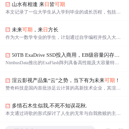
山水有相逢 来
日
皆
可期
本文记录了一位大学生从入学到毕业的成长历程，包括学
业、实习、创业尝试等多个方面，展现了丰富多彩的大学
生活。
未来
可期
，来
日
方长
作为大一数学专业的学生，计划通过自学编程并投入大量
时间研究算法，为将来从事人工智能领域的工作打下坚实
的基础，特别希望能够加入百度。
50TB ExaDrive SSD投入商用，EB级容量闪存系统来
NimbusData推出的ExaFlash阵列具备高性能及大容量特
点，采用ExaDrive SSD，提供22.9TB和45.8TB两种规格，
成为市场上最大容量的商用SSD之一。该阵列支持块、文
渲云影视产品集“云”之势，当下有为未来
可期
！
件和对象存储，并提供多种连接选项。
赞奇科技是国内首批涉足云计算的高新技术企业，其渲云
影视产品参与多部热门影视作品渲染，依托公有云形成高
效共享智造生态，为全球用户提供极速低成本的云端渲染
多情石木生似我,不死不知误花秋.
体验，推动中国CG产业蓬勃发展。
本文通过诗歌的形式探讨了人生的无常与自我救赎的主
题。作者白小鱼以独特的视角表达了面对生活挑战的态
度，从内心的挣扎到最终的释然，展现了深刻的哲理思