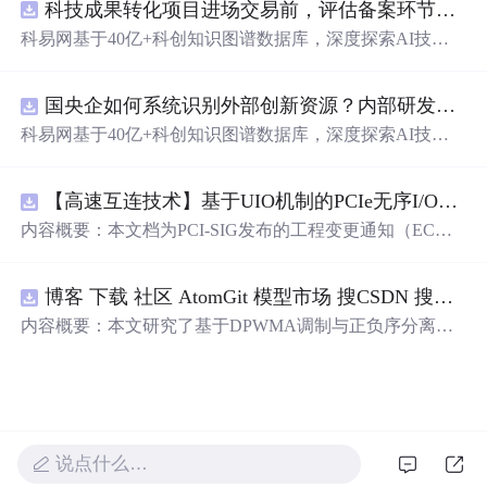
科技成果转化项目进场交易前，评估备案环节需要准备哪些材料？.docx
科易网基于40亿+科创知识图谱数据库，深度探索AI技术
在技术转移、成果转化、技术经纪、知识产权、产业创
新、科技招商等垂直领域的多样化应用场景，研究科技创
国央企如何系统识别外部创新资源？内部研发体系完善，但对外部高校、中小科技企业技术能力缺乏动态认知。.docx
新领域的AI+数智化解决方案，推动科技创新与产业创新
智能化发展。
科易网基于40亿+科创知识图谱数据库，深度探索AI技术
在技术转移、成果转化、技术经纪、知识产权、产业创
新、科技招商等垂直领域的多样化应用场景，研究科技创
【高速互连技术】基于UIO机制的PCIe无序I/O扩展：多路径架构下内存请求的高性能传输与排序控制方案设计
新领域的AI+数智化解决方案，推动科技创新与产业创新
智能化发展。
内容概要：本文档为PCI-SIG发布的工程变更通知（EC
N），介绍了名为“无序输入/输出（Unordered I/O, UIO）”
的新功能，旨在解决传统PCI/PCIe架构中严格的顺序传输
博客 下载 社区 AtomGit 模型市场 搜CSDN 搜索 AI 搜索 会员中心 创作中心 基于DPWMA调制与正负序分离的ANPC三电平并网逆变器前馈控制策略研究（Simulink仿真实现）
规则对多路径拓扑和高性能IO系统的限制。UIO基于Flit模
式，定义了一套新的TLP（事务层包）类型和规则，允许
内容概要：本文研究了基于DPWMA调制与正负序分离的
请求方（Requester）自主管理数据顺序，支持多路径路
ANPC三电平并网逆变器前馈控制策略，旨在解决传统三
由、提升系统效率并兼容现有生产者-消费者模型。文档详
电平逆变器存在的谐波含量高、电网不平衡工况适应性差
细说明了UIO
及动态响应速度不足等问题。通过采用有源中点箝位（AN
PC）三电平逆变器拓扑，结合双极性倍频脉宽调制（DPW
MA）、正负序分离锁相技术和电网电压前馈控制，构建
说点什么…
了一套一体化的高性能并网控制体系。该体系不仅优化了
逆变器的开关动作机制，改善了输出电压电流的谐波特