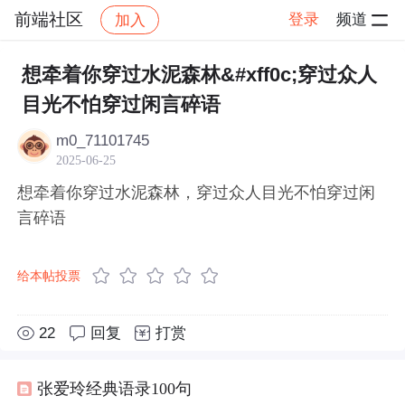
前端社区
登录
频道
加入
帖子详情
社区
前端社区
感慨
想牵着你穿过水泥森林&#xff0c;穿过众人
目光不怕穿过闲言碎语
m0_71101745
2025-06-25
想牵着你穿过水泥森林，穿过众人目光不怕穿过闲
言碎语
给本帖投票
22
回复
打赏
张爱玲经典语录100句