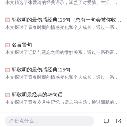
本文精选了张爱玲的经典语录，涵盖了对爱情、生活、时
间等主题的深刻感悟。通过这些语录，读者可以感受到张
爱玲独特的文学魅力。
郭敬明的最伤感经典125句（总有一句会被你收藏在心里）（看了顶哦）
本文探讨了青春时期的情感变化和个人成长，通过一系列
富有哲理的句子，表达了对过往岁月的怀念与对未来的期
待。
名言警句
本文探讨了记忆与遗忘之间的微妙关系，通过一系列富有
哲理的话语，揭示了人们在面对过往时复杂的情感体验。
文章深入剖析了个体如何在时间的流逝中寻找自我，以及
郭敬明的最伤感经典125句
那些曾经深刻影响我们的事物是如何在记忆中逐渐模糊。
本文探讨了青春时期的情感变化和个人成长，通过一系列
富有哲理的句子，展现了年轻人面对爱情、友情及自我认
知时的复杂心境。
郭敬明最经典的45句话
本文探讨了青春岁月中记忆与遗忘的主题，通过细腻的情
感描写展现了个人成长过程中的喜怒哀乐。文章强调了时
光流逝中不变的情感价值，以及面对变化世界的个人态
度。
说点什么…