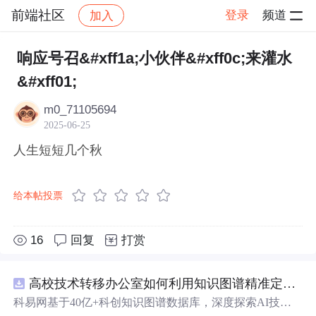
前端社区
登录
频道
加入
帖子详情
社区
前端社区
感慨
响应号召&#xff1a;小伙伴&#xff0c;来灌水
&#xff01;
m0_71105694
2025-06-25
人生短短几个秋
给本帖投票
16
回复
打赏
高校技术转移办公室如何利用知识图谱精准定位产业需求与技术适配点？.docx
科易网基于40亿+科创知识图谱数据库，深度探索AI技术