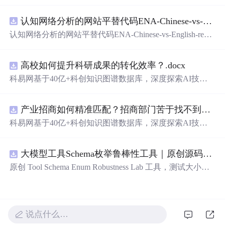
在技术转移、成果转化、技术经纪、知识产权、产业创
新、科技招商等垂直领域的多样化应用场景，研究科技创
认知网络分析的网站平替代码ENA-Chinese-vs-English-reproducible.zip
新领域的AI+数智化解决方案，推动科技创新与产业创新
智能化发展。
认知网络分析的网站平替代码ENA-Chinese-vs-English-repro
ducible.zip
高校如何提升科研成果的转化效率？.docx
科易网基于40亿+科创知识图谱数据库，深度探索AI技术
在技术转移、成果转化、技术经纪、知识产权、产业创
新、科技招商等垂直领域的多样化应用场景，研究科技创
产业招商如何精准匹配？招商部门苦于找不到符合产业链补链强链方向的目标企业怎么办？.docx
新领域的AI+数智化解决方案，推动科技创新与产业创新
智能化发展。
科易网基于40亿+科创知识图谱数据库，深度探索AI技术
在技术转移、成果转化、技术经纪、知识产权、产业创
新、科技招商等垂直领域的多样化应用场景，研究科技创
大模型工具Schema枚举鲁棒性工具｜原创源码+测试+离线报告
新领域的AI+数智化解决方案，推动科技创新与产业创新
智能化发展。
原创 Tool Schema Enum Robustness Lab 工具，测试大小
写、别名、未知枚举、空值与多语言取值对工具参数校验
和修复的影响。压缩包包含完整源码、3 项自动化测试、
可复现合成示例、离线 HTML/JSON/SVG 报告、1080×720
真实运行效果图、README、运行说明、功能清单、MIT
说点什么…
License 及原创与授权声明。运行时零第三方依赖，不包含