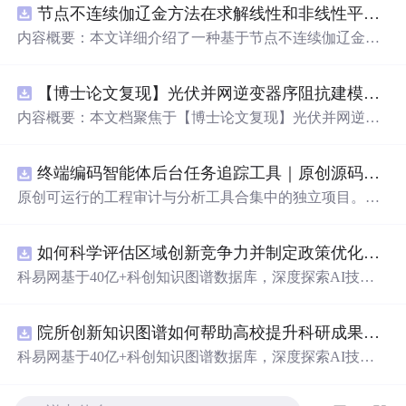
节点不连续伽辽金方法在求解线性和非线性平流方程中的一维实现（Matlab代码实现）
内容概要：本文详细介绍了一种基于节点不连续伽辽金方
法（Discontinuous Galerkin Method）在求解线性和非线性
平流方程中的一维数值实现方案，并提供了完整的MATLA
【博士论文复现】光伏并网逆变器序阻抗建模、扫频辨识与弱电网交互稳定性分析【阻抗建模、验证扫频法】（Matlab代码、Simulink仿真实现）
B代码实现。该方法在处理偏微分方程特别是具有间断解
或高梯度特征的问题时展现出优异的稳定性和精度。文中
内容概要：本文档聚焦于【博士论文复现】光伏并网逆变
系统阐述了算法的核心原理、空间离散化策略、时间推进
器序阻抗建模、扫频辨识与弱电网交互稳定性分析，提供
机制以及边界条件的处理方式，通过具体编程实例展示如
了完整的Matlab代码与Simulink仿真实现方案。内容涵盖基
何在MATLAB环境中实现该数值方法，并辅以典型算例验
终端编码智能体后台任务追踪工具｜原创源码+测试+离线报告
于谐波线性化的并网VSG逆变器正负序阻抗建模、锁相环
证其有效性和可靠性。此外，文章还强调科研工作中“借
与电流环的小信号建模、扫频法辨识系统阻抗、奈奎斯特
原创可运行的工程审计与分析工具合集中的独立项目。每
力”与创新思维的重要性，鼓励研究者在夯实理论基础的同
稳定性判据的应用，以及在弱电网条件下逆变器与电网交
个压缩包包含完整 Node.js、HTML、CSS、JavaScript 源
时勇于探索新思路。; 适合人群：具备偏微分方程数值解法
互稳定性的仿真验证全过程。通过理论推导与仿真实践相
码，内置合成示例、3 项自动化验收、离线 HTML/JSON/S
基础知识、熟悉MATLAB编程，从事计算数学、流体力
结合，帮助读者掌握新能源并网系统稳定性分析的核心技
如何科学评估区域创新竞争力并制定政策优化策略？.docx
VG 报告、1080×720 运行效果图、README、运行说明、
学、物理建模及相关领域的研究生、科研人员及工程技术
术与工程实现方法。; 适合人群：具备电力电子、自动控制
MIT License 与原创授权声明。零第三方运行依赖，不包含
科易网基于40亿+科创知识图谱数据库，深度探索AI技术
开发者。; 使用场景及目标：① 学习并掌握节点不连续伽
理论基础，熟悉Matlab/Simulink环境，从事新能源发电、并
榜单产品源码、官方素材、论文、账号数据或未授权内
在技术转移、成果转化、技术经纪、知识产权、产业创
辽金方法的基本理论与实现流程；② 利用所提供的MATL
网控制或电力系统稳定性研究的研究生、科研人员及工程
容。适合 AI 工程、前端、运维和质量团队用于本地预检、
新、科技招商等垂直领域的多样化应用场景，研究科技创
AB代码开展线性和非线性平流方程的数值模拟实验；③
师。; 使用场景及目标：① 复现博士论文中关于光伏并网
教学演示与二次开发。运行方法：Node.js 18+ 下执行 npm
院所创新知识图谱如何帮助高校提升科研成果转化效率？.docx
新领域的AI+数智化解决方案，推动科技创新与产业创新
将该方法作为基础算法应用于高分辨率数值模拟、守恒律
逆变器阻抗建模与稳定性分析的关键实验；② 学习并掌握
test 与 npm run report，或启动静态服务器打开 index.html。
智能化发展。
科易网基于40亿+科创知识图谱数据库，深度探索AI技术
方程求解等科研项目中的扩展与改进； 阅读建议：建议读
扫频法（Frequency Scan）在实际系统中的应用技巧；③
在技术转移、成果转化、技术经纪、知识产权、产业创
者结合经典数值分析教材深入理解DG方法的数学背景，逐
利用提供的模型进行弱电网下并网系统稳定性的仿真研究
新、科技招商等垂直领域的多样化应用场景，研究科技创
段调试并运行所附MATLAB代码，通过调整初始条件、网
与故障机理分析；④ 作为相关课题研究或毕业设计的技术