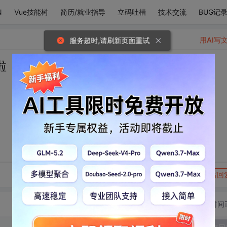
N
Vue技能树
简历/就业指导
立码吐槽
技术交流
BUG记
用AI写
服务超时,请刷新页面重试
啦
转发到动态
举报
写回
切换为时间