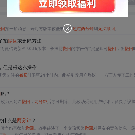
发表回
撤回
拍一拍消息。若对方版本较低或操作
超过
两分钟
则
无法
撤回
。
了拍
撤回
或删除方法
微信更新至7.0.15版本，长按需
撤回
的“拍一拍”消息即可
撤回
，但
撤回
，但是得这么操作
聊天文件的
撤回
时限至24小时内。此举引发用户热议，一方面方便了工作
回
吗？
，改为只允许
撤回
，
两分钟
后才可删除。此改动受到用户好评，解决了误
为什么是
两分钟
？
非所有伤害都能
撤回
。故事讲述了一个女孩频繁
撤回
对男友的责备信息，
有
撤回
，但信息的影响可能已造成不可逆的伤害。