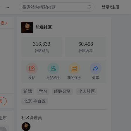
...
录
登录/注册
文章
前端社区
316,333
60,458
社区成员
社区内容
发帖
与我相关
我的任务
分享
前端
学习
经验分享
个人社区
复
北京·丰台区
社区管理员
正序