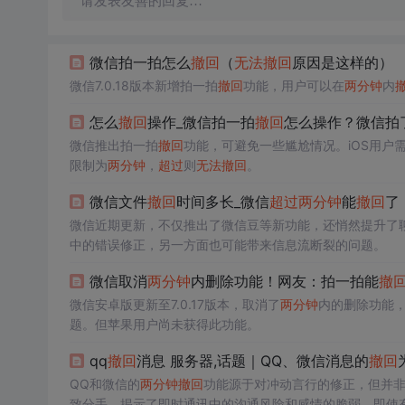
请发表友善的回复…
微信拍一拍怎么
撤回
（
无法
撤回
原因是这样的）
微信7.0.18版本新增拍一拍
撤回
功能，用户可以在
两分钟
内
怎么
撤回
操作_微信拍一拍
撤回
怎么操作？微信拍
微信推出拍一拍
撤回
功能，可避免一些尴尬情况。iOS用户需将
限制为
两分钟
，
超过
则
无法
撤回
。
微信文件
撤回
时间多长_微信
超过
两分钟
能
撤回
了
微信近期更新，不仅推出了微信豆等新功能，还悄然提升了
中的错误修正，另一方面也可能带来信息流断裂的问题。
微信取消
两分钟
内删除功能！网友：拍一拍能
撤
微信安卓版更新至7.0.17版本，取消了
两分钟
内的删除功能
题。但苹果用户尚未获得此功能。
qq
撤回
消息 服务器,话题｜QQ、微信消息的
撤回
QQ和微信的
两分钟
撤回
功能源于对冲动言行的修正，但并
致分手，揭示了即时通讯中的沟通风险和感情的脆弱。即使