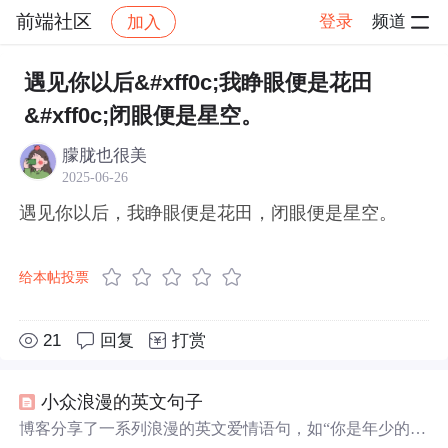
前端社区
登录
频道
加入
帖子详情
社区
前端社区
感慨
遇见你以后&#xff0c;我睁眼便是花田
&#xff0c;闭眼便是星空。
朦胧也很美
2025-06-26
遇见你以后，我睁眼便是花田，闭眼便是星空。
给本帖投票
21
回复
打赏
小众浪漫的英文句子
博客分享了一系列浪漫的英文爱情语句，如“你是年少的喜