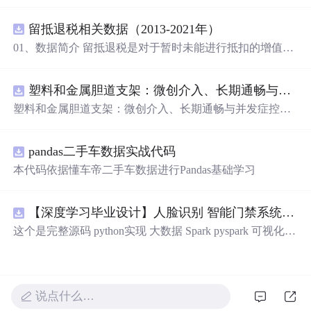
欢也是我余生的甜蜜”等，还包含一些富有哲理的话语，如
“只有随遇而安，才能随心所欲”，展现了爱情的美好与人
留抵退税相关数据（2013-2021年）
生感悟。
01、数据简介 留抵退税是对于暂时未能进行抵扣的增值
税，但将来可以抵扣的“进项”增值税进行提前退还。这种
情况通常出现在进项税额大于销项税额时，即形成了留抵
塑料和金属胆道支架：微创介入、长期通畅与并发症控制驱动全球市场增长.docx
税额。简单来说，就是企业现在还不能抵扣的增值税，可
以予以提前全额退还。 留抵退税是一项重要的税收政策优
塑料和金属胆道支架：微创介入、长期通畅与并发症控制
惠措施，旨在减轻企业税收负担、促进经济发展。企业应
驱动全球市场增长
充分了解并合理利用这一政策优惠措施。 数据名称：留抵
退税相关数据 数据年份：2013-2021年 02、相关数据 证券
pandas二手车数据实战代码
代码、证券简称、会计期间、上市日期、行业代码、行业
本代码依据懂车帝二手车数据进行Pandas基础学习
名称、post、treat、treat*post。
【深度学习毕业设计】人脸识别 智能门禁系统(深度学习+OpenCV DNN+FastAPI+Vue3) 源码+论文 完整版
这个是完整源码 python实现 大数据 Spark pyspark 可视化大
屏+Kafka+FastAPI+Vue3 【深度学习毕业设计】人脸识别
智能门禁系统(深度学习+OpenCV DNN+FastAPI+Vue3) 源
码+论文 完整版 数据库Mysql 出入控制是安防体系中的基
础环节。长期以来，IC 卡、密码键盘和门禁钥匙在企事业
说点什么…
单位中广泛使用，但存在卡片易丢失、密码易泄露、冒用