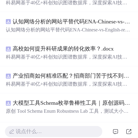
科易网基于40亿+科创知识图谱数据库，深度探索AI技术
在技术转移、成果转化、技术经纪、知识产权、产业创
新、科技招商等垂直领域的多样化应用场景，研究科技创
认知网络分析的网站平替代码ENA-Chinese-vs-English-reproducible.zip
新领域的AI+数智化解决方案，推动科技创新与产业创新
智能化发展。
认知网络分析的网站平替代码ENA-Chinese-vs-English-repro
ducible.zip
高校如何提升科研成果的转化效率？.docx
科易网基于40亿+科创知识图谱数据库，深度探索AI技术
在技术转移、成果转化、技术经纪、知识产权、产业创
新、科技招商等垂直领域的多样化应用场景，研究科技创
产业招商如何精准匹配？招商部门苦于找不到符合产业链补链强链方向的目标企业怎么办？.docx
新领域的AI+数智化解决方案，推动科技创新与产业创新
智能化发展。
科易网基于40亿+科创知识图谱数据库，深度探索AI技术
在技术转移、成果转化、技术经纪、知识产权、产业创
新、科技招商等垂直领域的多样化应用场景，研究科技创
大模型工具Schema枚举鲁棒性工具｜原创源码+测试+离线报告
新领域的AI+数智化解决方案，推动科技创新与产业创新
智能化发展。
原创 Tool Schema Enum Robustness Lab 工具，测试大小
写、别名、未知枚举、
空
值与多语言取值对工具参数校验
和修复的影响。压缩包包含完整源码、3 项自动化测试、
可复现合成示例、离线 HTML/JSON/SVG 报告、1080×720
说点什么…
真实运行效果图、README、运行说明、功能清单、MIT