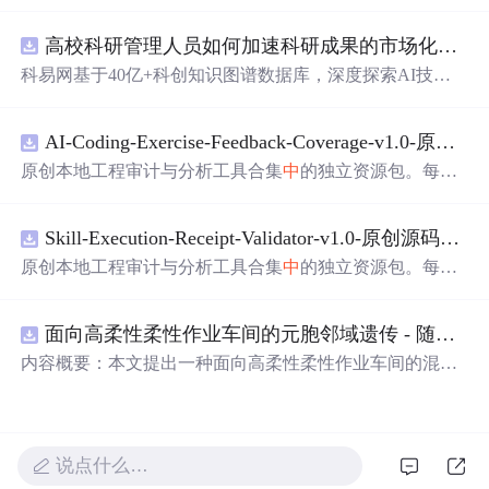
高校科研管理人员如何加速科研成果的市场化转化？.docx
科易网基于40亿+科创知识图谱数据库，深度探索AI技术
在技术转移、成果转化、技术经纪、知识产权、产业创
新、科技招商等垂直领域的多样化应用场景，研究科技创
AI-Coding-Exercise-Feedback-Coverage-v1.0-原创源码与文档.zip
新领域的AI+数智化解决方案，推动科技创新与产业创新
智能化发展。
原创本地工程审计与分析工具合集
中
的独立资源包。每个
ZIP包含完整源码、3项自动化测试、可复现合成示例、离
线HTML、JSON与SVG报告、1080×720真实运行效果图、
Skill-Execution-Receipt-Validator-v1.0-原创源码与文档.zip
README、运行说明、功能清单、MIT License及原创与授
权声明。解压后进入project目录，执行npm test验证算法，
原创本地工程审计与分析工具合集
中
的独立资源包。每个
执行npm run report生成报告，也可通过本地静态服务器打
ZIP包含完整源码、3项自动化测试、可复现合成示例、离
开网页。运行时零第三方依赖，不包含热点产品或开源项
线HTML、JSON与SVG报告、1080×720真实运行效果图、
目源码、Logo、官方截图、论文、生产日志或其他受限素
面向高柔性柔性作业车间的元胞邻域遗传 - 随机重启爬山混合调度优化算法（Matlab代码实现）
README、运行说明、功能清单、MIT License及原创与授
材。适合前端开发、AI应用工程、测试审计和课程实践。
权声明。解压后进入project目录，执行npm test验证算法，
内容概要：本文提出一种面向高柔性柔性作业车间的混合
执行npm run report生成报告，也可通过本地静态服务器打
调度优化算法——元胞邻域遗传-随机重启爬山混合调度优
开网页。运行时零第三方依赖，不包含热点产品或开源项
化算法，该算法深度融合元胞自动机的局部搜索机制与遗
目源码、Logo、官方截图、论文、生产日志或其他受限素
传算法的全局寻优能力，并创新性地引入随机重启爬山策
材。适合前端开发、AI应用工程、测试审计和课程实践。
略以增强跳出局部最优的能力，从而有效应对高柔性车间
说点什么…
环境
中
工序灵活、设备多样、约束复杂的调度挑战；通过