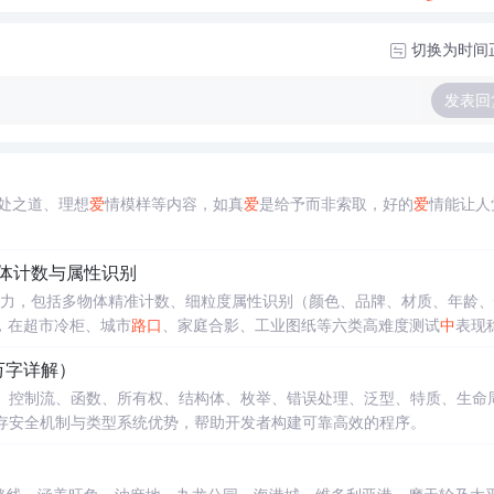
切换为时间
发表回
处之道、理想
爱
情模样等内容，如真
爱
是给予而非索取，好的
爱
情能让人
物体计数与属性识别
能力，包括多物体精准计数、细粒度属性识别（颜色、品牌、材质、年龄
，在超市冷柜、城市
路口
、家庭合影、工业图纸等六类高难度测试
中
表现
BA兼容修复，适用于内容审核、教育研究、工业质检与无障碍支持等需高
万字详解）
量、控制流、函数、所有权、结构体、枚举、错误处理、泛型、特质、生命
内存安全机制与类型系统优势，帮助开发者构建可靠高效的程序。