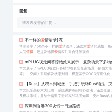
回复
请发表友善的回复…
不一样的
爱
情语录[四]
博客分享了50条不一样的
爱
情语录，涵盖对
爱
情的感悟、相
人间
值得
，还提及选择
爱
情应注重合适等观点。
mPLUG视觉问答惊艳效果展示：复杂场景下多
本文展示了mPLUG视觉问答模型在真实复杂场景下的强大
等）、空间关系理解及状态判断。模型基于COCO深度优化
健。其优势在于本地化部署、端到端推理、零文件IO、RG
【Rust】从积木到城堡：手把手玩转Rust语法（
像理解的垂直场景。
本文以乐高积木为比喻，系统讲解Rust核心语法，涵盖变
及模块系统，并结合猜数字游戏实战巩固知识。突出Rust
深圳到香港300块钱一日游路线