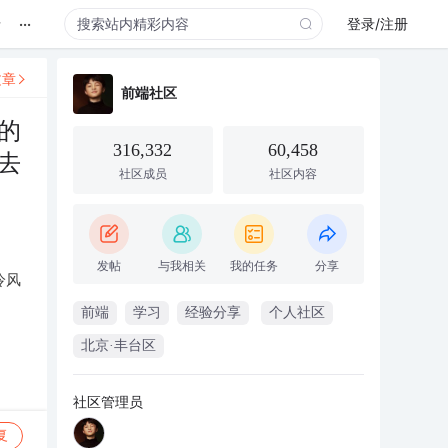
...
录
登录/注册
文章
前端社区
的
316,332
60,458
去
社区成员
社区内容
发帖
与我相关
我的任务
分享
冷风
前端
学习
经验分享
个人社区
北京·丰台区
社区管理员
复