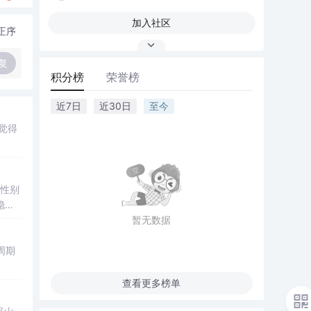
加入社区
正序
复
积分榜
荣誉榜
近7日
近30日
至今
觉得
、性别
稳
精度图
暂无数据
周期
查看更多榜单