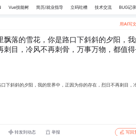
N
Vue技能树
简历/就业指导
立码吐槽
技术交流
BUG记
用AI写
里飘落的雪花，你是路口下斜斜的夕阳，我
再刺目，冷风不再刺骨，万事万物，都值得
路口下斜斜的夕阳，我的世界中，正因为你的存在，烈日不再刺目，
转发到动态
举报
写回