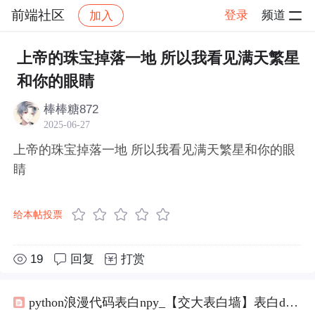
前端社区
登录
频道
加入
帖子详情
社区
前端社区
感慨
上帝的珠宝掉落一地 所以我看见满天繁星
和你的眼睛
棒棒糖872
2025-06-27
上帝的珠宝掉落一地 所以我看见满天繁星和你的眼
睛
给本帖投票
19
回复
打赏
python浪漫代码表白npy_【交大表白墙】表白dxy小姐姐，十里春风不如你，三里桃花不及卿，要每天开心哦！...