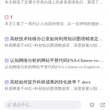
本文精选了交通大学表白墙上的多条真情告白，展现了学
生们之间的浪漫情怀与纯真情感。从深情的表白到温馨的
祝福，每一条都充满了对美好爱情的向往。
T
本文汇集了一系列让人动容的情话，从一见钟情的微妙到
日久生情的沉淀，每一句话都承载着深深的情感。这里有
对爱情细腻的描绘，也有对爱人深情的告白，每一段文字
高校技术转移办公室如何利用知识图谱精准定位产业需求与技术适配点？.docx
都能触动人心。
科易网基于40亿+科创知识图谱数据库，深度探索AI技术
在技术转移、成果转化、技术经纪、知识产权、产业创
新、科技招商等垂直领域的多样化应用场景，研究科技创
认知网络分析的网站平替代码ENA-Chinese-vs-English-reproducible.zip
新领域的AI+数智化解决方案，推动科技创新与产业创新
智能化发展。
认知网络分析的网站平替代码ENA-Chinese-vs-English-repro
ducible.zip
高校如何提升科研成果的转化效率？.docx
科易网基于40亿+科创知识图谱数据库，深度探索AI技术
在技术转移、成果转化、技术经纪、知识产权、产业创
新、科技招商等垂直领域的多样化应用场景，研究科技创
新领域的AI+数智化解决方案，推动科技创新与产业创新
说点什么…
智能化发展。