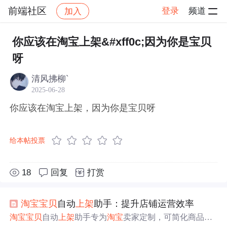
前端社区
登录
频道
加入
帖子详情
社区
前端社区
感慨
你应该在淘宝上架&#xff0c;因为你是宝贝
呀
清风拂柳`
2025-06-28
你应该在淘宝上架，因为你是宝贝呀
给本帖投票
18
回复
打赏
淘宝
宝贝
自动
上架
助手：提升店铺运营效率
淘宝
宝贝
自动
上架
助手专为
淘宝
卖家定制，可简化商品
上