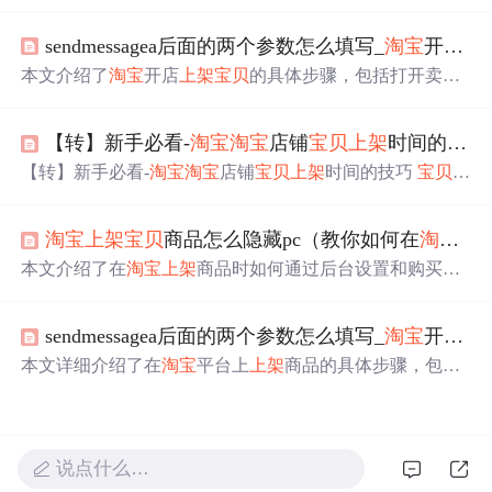
架
流程。它涵盖信息采集、分类筛选、预处理等环节，支
持自动上传与分时段
上架
，还能进行商品分类管理。借助
sendmessagea后面的两个参数怎么填写_
淘宝
开店
宝
该工具可优化运营策略，增加商品曝光，提升店铺销量。
本文介绍了
淘宝
开店
上架
宝贝
的具体步骤，包括打开卖家
中心、上传商品图、选择类目、填写发布参数等。同时指
出上传
宝贝
后可能涉及的问题，如标题敏感词汇、盗图
【转】新手必看-
淘宝
淘宝
店铺
宝贝
上架
时间的技巧
等，详细说明了盗图的几种情况及相应处罚。
【转】新手必看-
淘宝
淘宝
店铺
宝贝
上架
时间的技巧
宝贝
发
布时间的技巧 1.不要同时发布
宝贝
，最好分三次发布！
淘
宝
里的
宝贝
排列是离结束时间越近，排的位置越靠前！如
淘宝
上架
宝贝
商品怎么隐藏pc（教你如何在
淘宝
店
果您
宝贝
同时发布的话，也就是说这个星期只有一天您的
宝贝
是排在最前面！分三次隔天发布，那你一个星期就有
本文介绍了在
淘宝
上架
商品时如何通过后台设置和购买隐
三次机会了！就想你一样为什么
宝贝
发布的时间不是14天
藏店铺模板，使商品仅在手机端展示，从而提高曝光率并
而是7天那！同样的理由嘛！ 选择
上架
时间越短越好，查
避免竞争者发现。
商品的时候 默认排序就是按时
sendmessagea后面的两个参数怎么填写_
淘宝
开店
宝
本文详细介绍了在
淘宝
平台上
上架
商品的具体步骤，包括
图片上传、类目选择及商品参数填写等，并强调了避免盗
图的重要性。
说点什么…