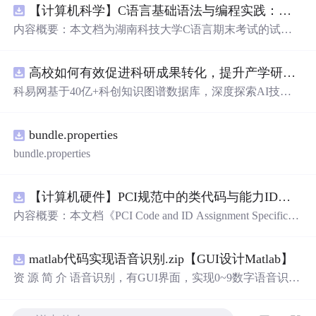
【计算机科学】C语言基础语法与编程实践：湖南科技大学期末考试核心知识点解析
内容概要：本文档为湖南科技大学C语言期末考试的试题
库，主要包含多套选择题，涵盖C语言的基础知识点，如
基本数据类型、运算符与表达式、控制结构（if、switch、
高校如何有效促进科研成果转化，提升产学研合作效率？.docx
循环）、数组、字符串处理、函数定义与调用、指针初步
等内容。题目形式为单项选择题，每道题后附有正确答
科易网基于40亿+科创知识图谱数据库，深度探索AI技术
案，旨在帮助学生巩固C语言语法和程序逻辑理解，提升
在技术转移、成果转化、技术经纪、知识产权、产业创
编程实践能力。; 适合人群：适用于高等院校计算机相关专
新、科技招商等垂直领域的多样化应用场景，研究科技创
业学习C语言课程的学生，特别是准备期末考试或需要强
bundle.properties
新领域的AI+数智化解决方案，推动科技创新与产业创新
化基础知识的初学者。; 使用场景及目标：①用于考前复
智能化发展。
bundle.properties
习，检验对C语言核心概念的掌握程度；②辅助教师出题
或课堂教学练习；③通过反复练习提高编程思维与代码逻
辑分析能力。; 阅读建议：建议结合教材和上机实践进行练
【计算机硬件】PCI规范中的类代码与能力ID分配：设备功能分类及扩展能力标识系统设计
习，重点关注易错题和涉及复杂逻辑控制的题目，理解每
内容概要：本文档《PCI Code and ID Assignment Specificati
道题背后的程序执行流程，以达到真正掌握语言特性的目
on Revision 1.10》由PCI-SIG发布，定义了PCI设备的类代
的。
码（Class Codes）、能力标识（Capability IDs）和扩展能
matlab代码实现语音识别.zip【GUI设计Matlab】
力标识（Extended Capability IDs）的标准编码规范。文档
详细列出了各类设备的功能分类，包括存储控制器、网络
资 源 简 介 语音识别，有GUI界面，实现0~9数字语音识别
控制器、显示设备、输入设备等，并为每种设备类型分配
详 情 说 明 在这个文档中，我们将讨论语音识别的重要性
唯一的Base Class、Sub-C
以及如何实现0到9的数字语音识别。语音识别是一种技