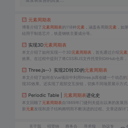
请发表友善的回复…
元素
周期表
博客介绍了
元素
周期表
的118种
元素
，涵盖各周期
元素
，如
硅用于制造芯片，铁是钢铁主要成分等。
实现3D
元素
周期表
本文介绍了如何实现一个3D
元素
周期表
，首先通过介绍
元素
效果。在过程中提到了将CSS和JS文件托管到GitHub仓
Three.js--》实现2D转3D的
元素
周期表
本文介绍了如何在Vue项目中利用three.js库创建一个动态的
现3D效果。还实现了底部交互按钮，切换不同场景展示方式
Periodic Table |
元素
周期表
进化史
本文回顾了
元素
周期表
自1869年门捷列夫提出以来的发展
新
元素
发现和原子结构阐明而不断演进的过程。文章还探讨
关于我
招贤纳
商务合
寻求报
协议专