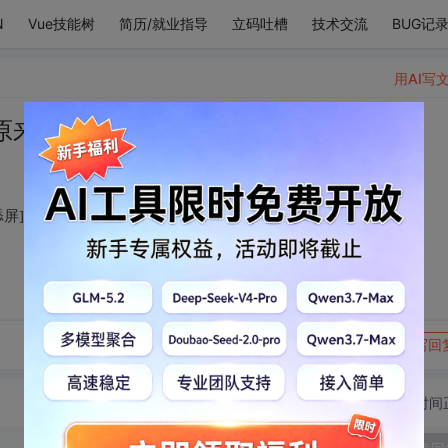
N
Vue技能树
简历/就业指导
立码吐槽
技术交流
BUG记
用AI写
来镁铝在这[舔屏][舔屏]
屏]
转发到动态
举报
写回
切换为时间