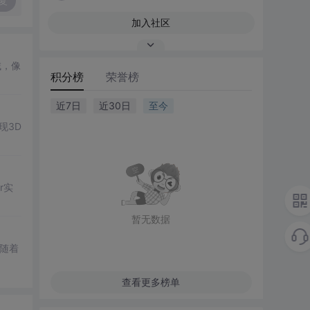
复
加入社区
域，像
积分榜
荣誉榜
近7日
近30日
至今
现3D
r实
暂无数据
随着
查看更多榜单