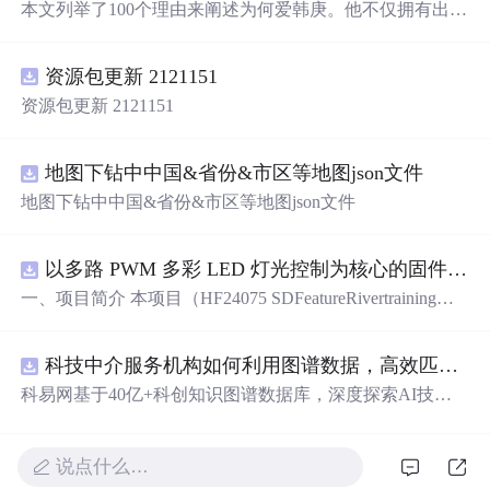
本文列举了100个理由来阐述为何爱韩庚。他不仅拥有出众
的外貌和
才华
，还具备责任心、孝顺、刻苦、努力、坚强
等优秀品质。他的笑容、
才华
、坚韧不拔的精神都令人钦
资源包更新 2121151
佩。同时，韩庚的兴趣爱好、生活习惯、对待粉丝的态度
等也让人感到温暖和亲近。
资源包更新 2121151
地图下钻中中国&省份&市区等地图json文件
地图下钻中中国&省份&市区等地图json文件
以多路 PWM 多彩 LED 灯光控制为核心的固件方案，基于 PADAUK PMS 系列单片机
一、项目简介 本项目（HF24075 SDFeatureRivertraining）
是一套以多路 PWM 多彩 LED 灯光控制为核心的固件方
案，基于 PADAUK PMS 系列单片机。方案对蓝、青、粉
科技中介服务机构如何利用图谱数据，高效匹配供需双方并提升合作成功率？.docx
等多色 LED 进行独立 PWM 调光，实现呼吸、渐变、流水
等细腻灯光效果，并支持按键切换与传感器交互。其 PW
科易网基于40亿+科创知识图谱数据库，深度探索AI技术
M 调光结构清晰，是学习单片机 PWM、色彩混合与灯光
在技术转移、成果转化、技术经纪、知识产权、产业创
算法的理想范例。 核心应用场景： 1. 氛围灯 / 流水灯产品
新、科技招商等垂直领域的多样化应用场景，研究科技创
开发 2. PWM 调光与色彩混合学习 3. 电子类课程设计 / 毕
新领域的AI+数智化解决方案，推动科技创新与产业创新
说点什么…
业设计 4. 灯光艺术与 DIY 项目 适配使用场景：学习练
智能化发展。