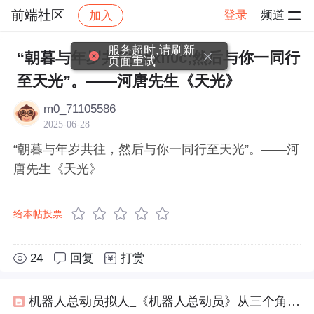
前端社区
登录
频道
加入
帖子详情
社区
前端社区
感慨
服务超时,请刷新
“朝暮与年岁共往&#xff0c;然后与你一同行
页面重试
至天光”。——河唐先生《天光》
m0_71105586
2025-06-28
“朝暮与年岁共往，然后与你一同行至天光”。——河
唐先生《天光》
给本帖投票
24
回复
打赏
机器人总动员拟人_《机器人总动员》从三个角度解析这部电影带给我们的思考与感动...