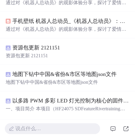
通过对《机器人总动员》的观影体验分享，探讨了爱情、
科技与环保等主题。影片借助机器人瓦力与伊娃的故事，
传达了珍惜身边人的重要性，反思了科技便利带来的副作
手机壁纸 机器人总动员_《机器人总动员》：从三个角度解读这部电影带给我们的思考与感动...
用及地球环境保护的紧迫性。
通过对《机器人总动员》的观影体验分享，探讨了爱情、
科技与环保等主题。影片借助机器人瓦力与伊娃的故事，
传达了珍惜身边人的重要性；反思了科技便利带来的副作
资源包更新 2121151
用；并警示了地球环境面临的严峻挑战。
资源包更新 2121151
地图下钻中中国&省份&市区等地图json文件
地图下钻中中国&省份&市区等地图json文件
以多路 PWM 多彩 LED 灯光控制为核心的固件方案，基于 PADAUK PMS 系列单片机
一、项目简介 本项目（HF24075 SDFeatureRivertraining）
是一套以多路 PWM 多彩 LED 灯光控制为核心的固件方
案，基于 PADAUK PMS 系列单片机。方案对蓝、青、粉
等多色 LED 进行独立 PWM 调光，实现呼吸、渐变、流水
说点什么…
等细腻灯光效果，并支持按键切换与传感器交互。其 PW