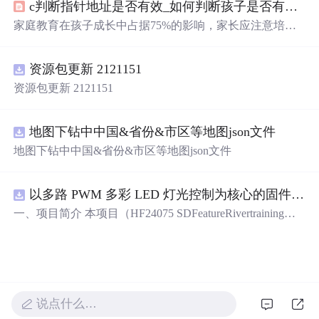
c判断指针地址是否有效_如何判断孩子是否有安全感？这个实验告诉你答案和建议，简单有效...
家庭教育在孩子成长中占据75%的影响，家长应注意培养
孩子的安全感。安全型依恋、矛盾型依恋和回避型依恋是
孩子与家长的三种依恋关系，反映出孩子安全感的差异。
资源包更新 2121151
建立孩子的安全感包括：向孩子表达爱、建立平等交流意
识和保持家庭和谐。夫妻关系的稳定对孩子的安全感至关
资源包更新 2121151
重要。
地图下钻中中国&省份&市区等地图json文件
地图下钻中中国&省份&市区等地图json文件
以多路 PWM 多彩 LED 灯光控制为核心的固件方案，基于 PADAUK PMS 系列单片机
一、项目简介 本项目（HF24075 SDFeatureRivertraining）
是一套以多路 PWM 多彩 LED 灯光控制为核心的固件方
案，基于 PADAUK PMS 系列单片机。方案对蓝、青、粉
等多色 LED 进行独立 PWM 调光，实现呼吸、渐变、流水
等细腻灯光效果，并支持按键切换与传感器交互。其 PW
M 调光结构清晰，是学习单片机 PWM、色彩混合与灯光
说点什么…
算法的理想范例。 核心应用场景： 1. 氛围灯 / 流水灯产品
开发 2. PWM 调光与色彩混合学习 3. 电子类课程设计 / 毕