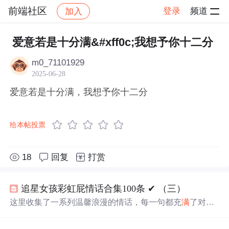
前端社区
登录
频道
加入
帖子详情
社区
前端社区
感慨
爱意若是十分满&#xff0c;我想予你十二分
m0_71101929
2025-06-28
爱意若是十分满，我想予你十二分
给本帖投票
18
回复
打赏
追星女孩彩虹屁情话合集100条 ✔︎ （三）
这里收集了一系列温馨浪漫的情话，每一句都充
满
了对爱
的细腻描绘，从月光到星光，从微笑到眼神，每一刻的感
动都被精心记录下来。