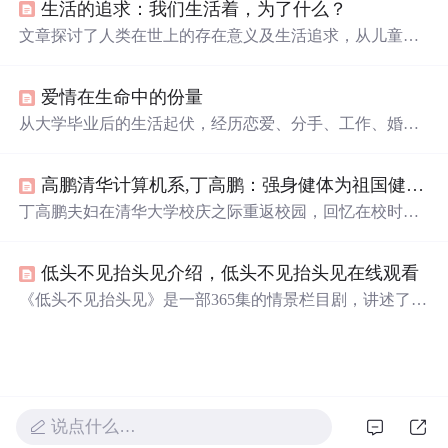
生活的追求：我们生活着，为了什么？
参与演出，并呼吁关注老艺术家。
文章探讨了人类在世上的存在意义及生活追求，从儿童时
期的好奇与享乐，到
青春
期的爱情，再到成年后对家庭的
责任，最后在老年时对家庭幸福的满足，展示了生活从简
爱情在生命中的份量
单到复杂的变化。作者通过日常生活的点滴，表达了对真
实幸福生活的感悟。
从大学毕业后的生活起伏，经历恋爱、分手、工作、婚姻
直至老年，展现了一个人从
青春
到暮年的生命历程。
高鹏清华计算机系,丁高鹏：强身健体为祖国健康工作五十年-清华大学新闻网...
丁高鹏夫妇在清华大学校庆之际重返校园，回忆在校时
光。丁高鹏强调了‘为祖国健康工作五十年’的理念对其一
生的影响，分享了坚持体育锻炼的重要性。
低头不见抬头见介绍，低头不见抬头见在线观看
《低头不见抬头见》是一部365集的情景栏目剧，讲述了一
个小院内几户人家的生活故事。剧中主人公老茶根及邻居
们面对生活的各种挑战，展现出了普通百姓的真实情感与
生活状态。该剧由山东卫视出品，黄宏、郭达等主演。
说点什么…