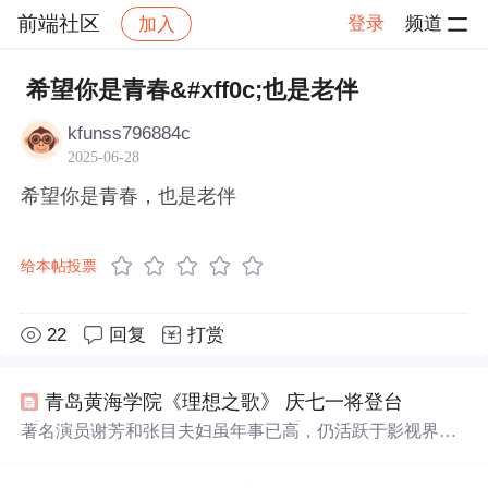
前端社区
登录
频道
加入
帖子详情
社区
前端社区
感慨
希望你是青春&#xff0c;也是老伴
kfunss796884c
2025-06-28
希望你是青春，也是老伴
给本帖投票
22
回复
打赏
青岛黄海学院《理想之歌》 庆七一将登台
著名演员谢芳和张目夫妇虽年事已高，仍活跃于影视界。
谢芳因主演《
青春
之歌》成名，张目为优秀歌剧演员，二
人共同出演过多部作品。即便面对伤病挑战，谢芳仍坚持