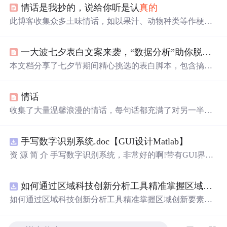
情话是我抄的，说给你听是认
真的
此博客收集众多土味情话，如以果汁、动物种类等作梗表
达心意，还有以生活场景、自然现象等为切入点的浪漫话
语，展现出对对方浓浓的爱意与俏皮的表白方式。
一大波七夕表白文案来袭，“数据分析”助你脱单一臂之力
本文档分享了七夕节期间精心挑选的表白脚本，包含搞笑
与浪漫两种风格，帮助单身朋友们传达心意。通过数据抓
取和排序，提供了点赞量和评论量作为参考，旨在助你找
情话
到最佳告白台词。
收集了大量温馨浪漫的情话，每句话都充满了对另一半深
深的爱意和思念，适合用来表达心意。
手写数字识别系统.doc【GUI设计Matlab】
资 源 简 介 手写数字识别系统，非常好的啊!带有GUI界
面，使用方便! 详 情 说 明 用这个手写数字识别系统，你可
以轻松地识别手写数字。这个系统不仅功能强大，而且还
如何通过区域科技创新分析工具精准掌握区域创新要素分布与产业链融合现状？.docx
带有直观的图形用户界面（GUI），非常容易使用。你只
需要将手写数字输入系统，它将立即给出准确的识别结
如何通过区域科技创新分析工具精准掌握区域创新要素分
果。这个系统可以在各种场景中使用，无论是学校、工作
布与产业链融合现状？
还是日常生活，都能为你提供快速和准确的识别服务。它