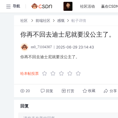
社区活动
赢在CSD
导航
社区
前端社区
感慨
帖子详情
你再不回去迪士尼就要没公主了。
2025-06-29 23:14:43
m0_71104307
你再不回去迪士尼就要没公主了。
给本帖投票
20
回复
打赏
分享
收藏
回复