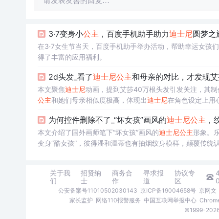
请发表友善的回复…
3·7变身小
公主
，百度手机助手助力
迪士尼
圆梦之
在3·7女生节当天，百度手机助手举办活动，帮助幸运女孩
得了丰富的应用福利。
2d头发_看了
迪士尼
公主
和母亲的对比，才发现艾
本文聚焦
迪士尼
动画，提到艾莎40万根头发引发关注，其
公主
和她们母亲相似度极高，体现出
迪士尼
在角色设定上用
为何控件删除不了_“坏女孩”画风的
迪士尼
公主
，
本文介绍了国外画师笔下“坏女孩”画风的
迪士尼
公主
形象。
变身“酷女孩”，彼得潘和温蒂也有抽烟纹身模样，颠覆传统
关于我
招贤纳
商务合
寻求报
协议专
们
士
作
道
区
公安备案号11010502030143
京ICP备19004658号
京网文〔
家长监护
网络110报警服务
中国互联网举报中心
Chro
©1999-2