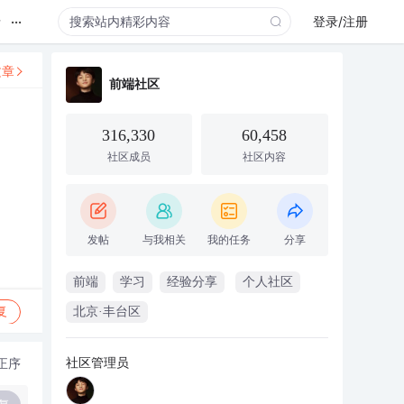
...
录
登录/注册
文章
前端社区
316,330
60,458
社区成员
社区内容
发帖
与我相关
我的任务
分享
前端
学习
经验分享
个人社区
复
北京·丰台区
社区管理员
正序