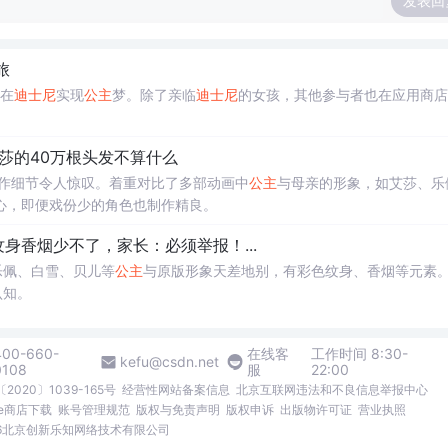
发表回
旅
们在
迪士尼
实现
公主
梦。除了亲临
迪士尼
的女孩，其他参与者也在应用商店
莎的40万根头发不算什么
制作细节令人惊叹。着重对比了多部动画中
公主
与母亲的形象，如艾莎、乐
心，即便戏份少的角色也制作精良。
纹身香烟少不了，家长：必须举报！...
乐佩、白雪、贝儿等
公主
与原版形象天差地别，有彩色纹身、香烟等元素
认知。
400-660-
在线客
工作时间 8:30-
kefu@csdn.net
0108
服
22:00
2020〕1039-165号
经营性网站备案信息
北京互联网违法和不良信息举报中心
me商店下载
账号管理规范
版权与免责声明
版权申诉
出版物许可证
营业执照
026北京创新乐知网络技术有限公司