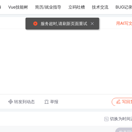
N
Vue技能树
简历/就业指导
立码吐槽
技术交流
BUG记
用AI写
服务超时,请刷新页面重试
转发到动态
举报
写回
切换为时间