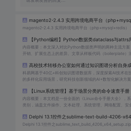
请发表友善的回复…
magento2-2.4.3 实用跨境电商平台（php+mysql
magento2-2.4.3 实用跨境电商平台（php+m
【Python编程】Python数据类dataclass与attr
内容概要：本文深入对比Python数据类声明的两种主流方案，重点
开销、扩展生态上的差异。文章从样板代码（boilerplate）消除出发，
义、field()函数的默认值工厂与元数据配置、以及__post_ini
高校技术转移办公室如何通过知识图谱分析自身成果
ers类型转换器、以及auto_attribs的PEP 526注解兼容模
增强、以及marshmallow的Schema显式定义，最后
科易网基于40亿+科创知识图谱数据库，深度探索AI技术
的多样化应用场景，研究科技创新领域的AI+数智化解决方
略。 m.czqysy.com m.cxs666.com canankeyy.com bt
【Linux系统管理】基于场景分类的命令速查
内容概要：本文档是一份全面的《Linux命令手册大全》，系
类别，涵盖文件操作、文本处理、系统管理、网络配置、安
法示例，并标注权限要求（如root或普通用户）、发行版
Delphi 13.1控件之sublime-text-build-4206-x64
故障排查流程和高危命令警示，帮助用户高效、安全地使用Linux系统。; 适合人群：具备基本Linux使用经验的
支持人员，尤其适合工作1-3年需提升实操能力的技术人员；也适合作为资深用户
Delphi 13.1控件之sublime_text_build_4206_x64_setup.zip
各类Linux命令的标准用法；②解决实际工作中遇到的系