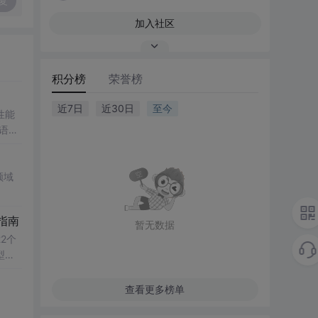
复
加入社区
积分榜
荣誉榜
近7日
近30日
至今
性能
数语
ert
时校验
策
领域
指南
暂无数据
2个
型用
常见
查看更多榜单
动化