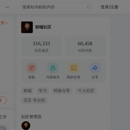
...
录
登录/注册
文章
前端社区
316,333
60,458
社区成员
社区内容
发帖
与我相关
我的任务
分享
前端
学习
经验分享
个人社区
复
北京·丰台区
社区管理员
正序