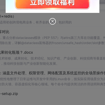
发表回
+redis）
ysql+redis） 适用初创跨境电商业务，有齐全的插件，包好用的
s库对比
分析dataclasses模块（PEP 557）与attrs第三方库在功能覆盖、
详解@dataclass装饰器的frozen/unsafe_hash/order/slot参
t__的初始化后处理钩子。通过代码示例展示attrs的validators验证器、conv
转化瓶颈？.docx
式，同时介绍cattrs的序列化/反序列化适配、Pydantic的BaseModel运行
给出在配置对象、DTO传输、领域模型等场景下的数据类选型建议与版本兼容性
在技术转移、成果转化、技术经纪、知识产权、产业创新、科技招商等垂直
案，推动科技创新与产业创新智能化发展。
cxxm.com www.csd4zlyh.com
手册：涵盖文件处理、权限管理、网络配置及系统监控的全场景操作
统性地整理了日常运维与开发中常用的Linux命令，按实际应用场景分为2
全防火墙、容器虚拟化等核心领域。每个命令均提供简洁的作用说明和典
差异及注意事项，部分内容还包含延伸工具和最佳实践建议。附录中提供了
-setup.zip
开发者、运维工程师和技术
的速查参考手册。; 使用场景及目标：①快速查找并掌握
统管理、性能调优、网络诊断等问题；③学习命令组合与管道技巧以提高自