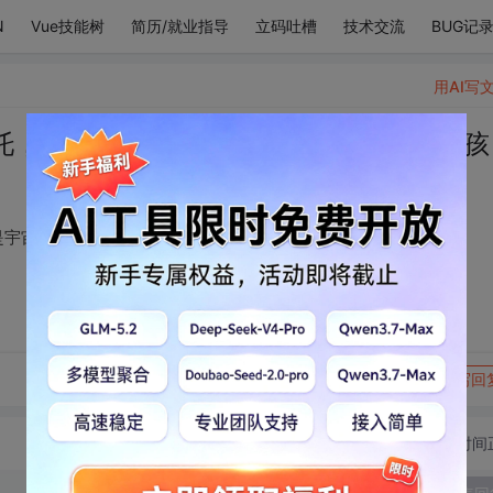
N
Vue技能树
简历/就业指导
立码吐槽
技术交流
BUG记
用AI写
托，我好喜欢他，他是宇宙最可爱的小男孩
是宇宙最可爱的小男孩
转发到动态
举报
写回
切换为时间