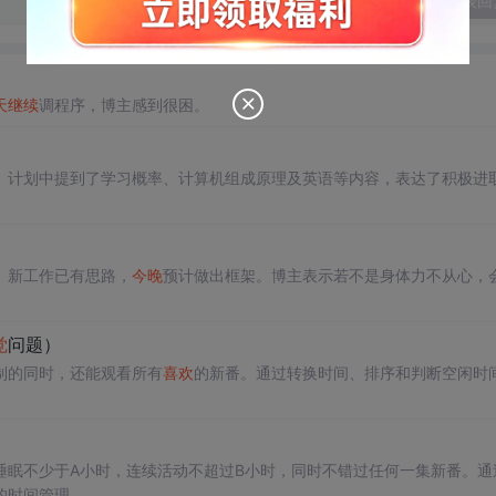
发表回
天
继续
调程序，博主感到很困。
。计划中提到了学习概率、计算机组成原理及英语等内容，表达了积极进
。新工作已有思路，
今晚
预计做出框架。博主表示若不是身体力不从心，
觉
问题）
制的同时，还能观看所有
喜欢
的新番。通过转换时间、排序和判断空闲时
睡眠不少于A小时，连续活动不超过B小时，同时不错过任何一集新番。通
的时间管理。