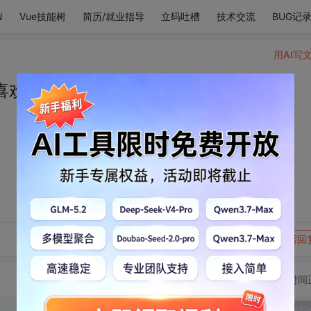
N
Vue技能树
简历/就业指导
立码吐槽
技术交流
BUG记
用AI写
喜欢你
转发到动态
举报
写回
切换为时间