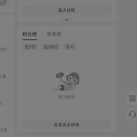
复
加入社区
积分榜
荣誉榜
近7日
近30日
至今
取的
会
喜
暂无数据
间，
查看更多榜单
过将