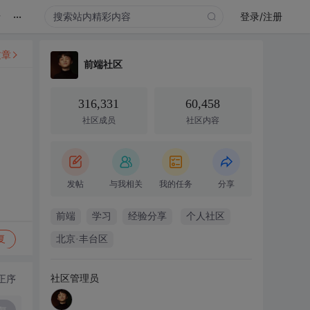
...
录
登录/注册
文章
前端社区
316,331
60,458
社区成员
社区内容
发帖
与我相关
我的任务
分享
前端
学习
经验分享
个人社区
复
北京·丰台区
社区管理员
正序