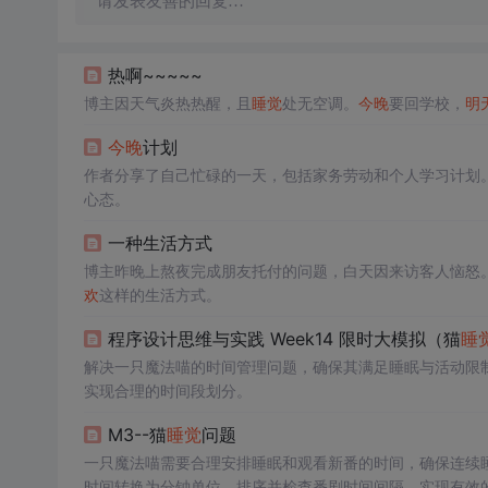
请发表友善的回复…
热啊~~~~~
博主因天气炎热热醒，且
睡觉
处无空调。
今晚
要回学校，
明
今晚
计划
作者分享了自己忙碌的一天，包括家务劳动和个人学习计划
心态。
一种生活方式
博主昨晚上熬夜完成朋友托付的问题，白天因来访客人恼怒
欢
这样的生活方式。
程序设计思维与实践 Week14 限时大模拟（猫
睡
解决一只魔法喵的时间管理问题，确保其满足睡眠与活动限
实现合理的时间段划分。
M3--猫
睡觉
问题
一只魔法喵需要合理安排睡眠和观看新番的时间，确保连续
时间转换为分钟单位，排序并检查番剧时间间隔，实现有效