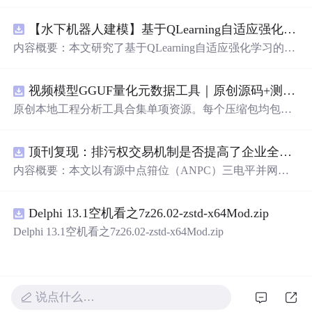
【水下机器人建模】基于QLearning自适应强化学习PID控制器在AUV中的应用研究（Matlab代码实现）
内容概要：本文研究了基于QLearning自适应强化学习的PI
D控制器在自主水下航行器（AUV）中的应用，通过Matla
b代码实现了对水下机器人的动力学建模与运动控制。重点
视频模型GGUF量化元数据工具｜原创源码+测试+离线报告
探讨了将强化学习算法QLearning与传统PID控制相结合的
方法，以提升AUV在复杂、时变及非线性水下环境中的自
原创本地工程分析工具合集单项资源。每个压缩包均包含
适应控制能力。文中系统分析了AUV的运动学与动力学特
完整 JavaScript/Node.js 源码、3 项自动化测试、可复现合
性，阐述了传统PID参数整定面临的挑战，并提出采用QLe
成示例、离线 HTML/JSON/SVG 报告、1080×720 真实运
arning算法在线动态优化PID控制器的比例、积分和微分参
顶刊复现：排污权交易机制是否提高了企业全要素生产率 -来自中国上市公司的证据（论文+数据）
行效果图、README、运行说明、功能清单、MIT License
数，从而实现对系统误差、响应速度、超调量等性能指标
及原创授权声明。Node.js 18+ 可直接运行，零第三方运行
内容概要：本文以有源中点箝位（ANPC）三电平并网逆
的综合优化。通过Matlab仿真实验验证了该复合控制策略
依赖，适合开发者进行工程预检、质量审查和交付复核。
变器为研究对象，提出并构建了一套融合双极性倍频脉宽
在轨迹跟踪精度、抗外部干扰能力和系统鲁棒性方面的显
调制（DPWMA）、正负序分离锁相控制与电网电压前馈
著优势，充分展示了强化学习在智能水下装备自主控制领
Delphi 13.1空机看之7z26.02-zstd-x64Mod.zip
的一体化高性能并网控制策略。通过深入分析ANPC三电
域的可行性和应用潜力。; 适合人群：具备自动控制理论基
平拓扑在开关损耗均衡、中点电位可控性及输出谐波低等
Delphi 13.1空机看之7z26.02-zstd-x64Mod.zip
础、强化学习基础知识及Matlab编程能力的研究生、科研
方面的结构优势，确立了其作为大功率高质量并网系统的
人员和自动化、海洋工程、机器人等相关领域的技术研发
硬件基础。在此基础上，DPWMA调制策略有效提升等效
人员。; 使用场景及目标：①用于水下机器人、无人潜航器
开关频率，显著降低输出电流电压的总谐波畸变率，优化
等智能移动装备的高精度运动控制系统设计与开发；②开
稳态电能质量；正负序分离锁相技术精准剥离电网电压中
说点什么…
展强化学习与经典控制理论融合创新的教学案例与科学研
的负序扰动分量，保障电网不平衡工况下的相位同步精度
究；③解决传统固定参数PID控制器在面对模型不确定性