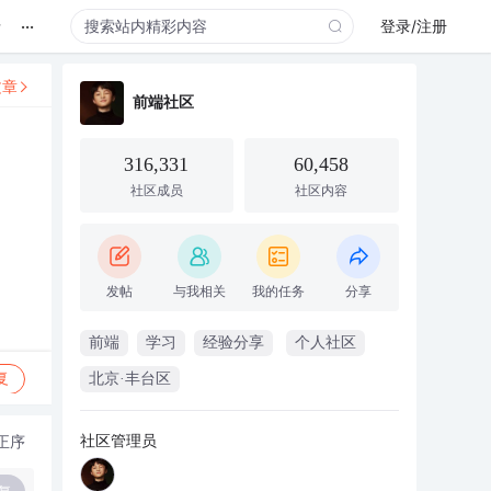
...
录
登录/注册
文章
前端社区
316,331
60,458
社区成员
社区内容
发帖
与我相关
我的任务
分享
前端
学习
经验分享
个人社区
复
北京·丰台区
社区管理员
正序