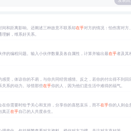
发表回
时间和距离影响。还阐述三种故意不联系却
在乎
对方的情况：怕伤害对方
通理解，维系好关系。
伙伴的编程问题。输入小伙伴数量及各自属性，计算并输出最
在乎
者及其
的感受，体谅你的不易，与你共同经营感情。反之，若你的付出得不到回
系关系的动力。珍惜那些
在乎
你的人，因为他们是生活中难得的福气。
会在你需要时给予关心和支持，分享你的喜怒哀乐，而不
在乎
你的人则会
与真正
在乎
自己的人共度余生。
心理变化，包括频繁查看对方资料、模仿对方习惯、关注对方喜好等。