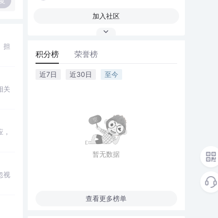
复
加入社区
、担
积分榜
荣誉榜
近7日
近30日
至今
相关
应，
暂无数据
忽视
查看更多榜单