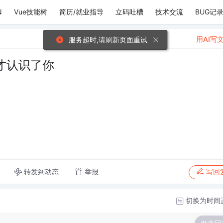
N
Vue技能树
简历/就业指导
立码吐槽
技术交流
BUG记
用AI写
服务超时,请刷新页面重试
才认识了你
转发到动态
举报
写回
切换为时间