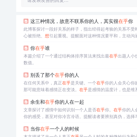
请发表友善的回复…
这三种情况，故意不联系你的人，其实很
在乎
你
此博客探讨一段好关系的样子，指出经得起考验的关系不受
心被拒绝、
想
引起重视。提醒面对这种情况要平和，主动沟
你
在乎
谁
本篇介绍了一个通过结构体排序算法来找出最
在乎
出题人小
数值。
别丢了那个
在乎
你的人
在任何关系中，真正
在乎
是关键。一个
在乎
你的人会关心你
那可能意味着感情正在变淡。
在乎
是感情的温度计，也是维
余生和
在乎
你的人在一起
文章探讨了感情中如何识别一个人是否
在乎
你。
在乎
你的人
你的感受，甚至对你冷言冷语。提醒读者要辨别真伪，选择
当你
在乎
一个人的时候
本文描述了当一个人真正
在乎
另一个人时的各种微妙行为和