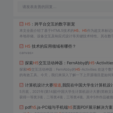
请发表友善的回复…
H5
：跨平台交互的数字新宠
本文全面介绍了基于HTML5技术的
H5
。
H5
作为超文本标记
本地存储、设备交互及响应式设计等关键技术特性。其在数
体呈现生动
教学
内容，新闻
报道
方面创新呈现形式，游戏与
H5
技术的应用领域有哪些？
能、大数据等技术深度融合，提供个性化、智能化服务。
canvas>
探索
H5
交互活动神器：FernAbby的
H5
-Activitie
探索
H5
交互活动神器：FernAbby的
H5
-Activities 
的有效工具。今天，我们来深入了解一下上开源项目是如何
验。 项目简介
H5
-Activities是一个基于Vue.js和Quil
计算机设计大赛
报道
,我院在中国大学生计算机设
5月底，2021年(第14届)中国大学生计算机设计大赛(简
获得一等奖3项，二等奖4项，三等奖4项。其中5件作品被
五支创作团队将分别前往福建福州、江苏南京、安徽阜阳，
pdf
h5
.js-PC端与手机端
h5
页面PDF展示解决方案
同角逐文计大赛的最高...