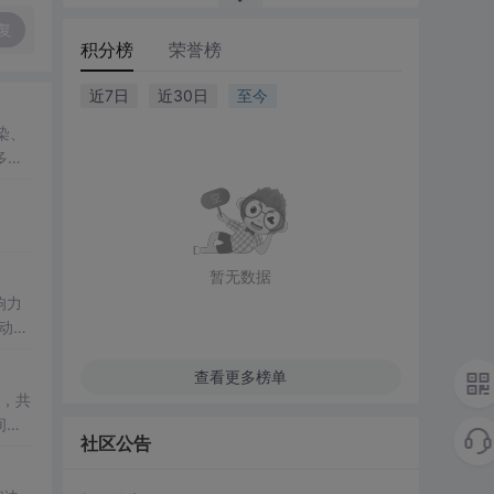
复
积分榜
荣誉榜
近7日
近30日
至今
染、
多媒
智
暂无数据
响力
动体
查看更多榜单
名，共
间，
社区公告
，共