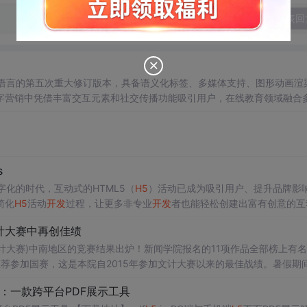
发表回
语言的第五次重大修订版本，具备语义化标签、多媒体支持、图形动画渲
字营销中凭借丰富交互元素和社交传播功能吸引用户，在线教育领域融合
文创行业也广泛应用。未来，
H5
将更注重用户体验和交互设计，并与人工
s
在这个数字化的时代，互动式的HTML5（
H5
）活动已成为吸引用户、提升品牌影
简化
H5
活动
开发
过程，让更多非专业
开发
者也能轻松创建出富有创意的互
l Editor构建的轻量级框架，用于快速搭建各种
H5
互...
计大赛中再创佳绩
称文计大赛)中南地区的竞赛结果出炉！新闻学院报名的11项作品全部榜上有
推荐参加国赛，这是本院自2015年参加文计大赛以来的最佳战绩。暑假期
与全国的数千只参赛团队一起，以现场展示、现场答辩、现场评分的形式
：一款跨平台PDF展示工具