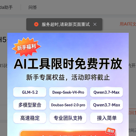
da助手
问答
用AI写
服务超时,请刷新页面重试
H5开发教学课件
H5比其他课件开发工具要好。今日加入组织，也想分享一些自己的开
转发到动态
举报
写回
切换为时间