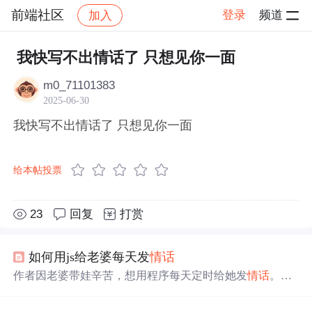
前端社区
登录
频道
加入
帖子详情
社区
前端社区
感慨
我快写不出情话了 只想见你一面
m0_71101383
2025-06-30
我快写不出情话了 只想见你一面
给本帖投票
23
回复
打赏
如何用js给老婆每天发
情话
作者因老婆带娃辛苦，想用程序每天定时给她发
情话
。考
虑到QQ和微信限制，选择邮箱版本。技术选型为Node.js，
主要使用nodemailer模块发送邮件，还利用彩虹屁生成网站