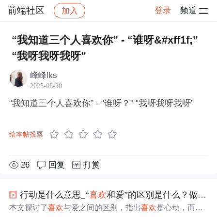
前端社区
登录
频道
加入
帖子详情
社区
前端社区
感慨
“我知道三个人喜欢你” - “谁呀&#xff1f;”
“我呀我呀我呀”
峰峰lks
2025-06-30
“我知道三个人喜欢你” - “谁呀？” “我呀我呀我呀”
给本帖投票
26
回复
打赏
行动是什么意思_“
喜欢
和爱”的区别是什么？做一下就
本文探讨了
喜欢
与爱之间的区别，指出
喜欢
是心动，而爱