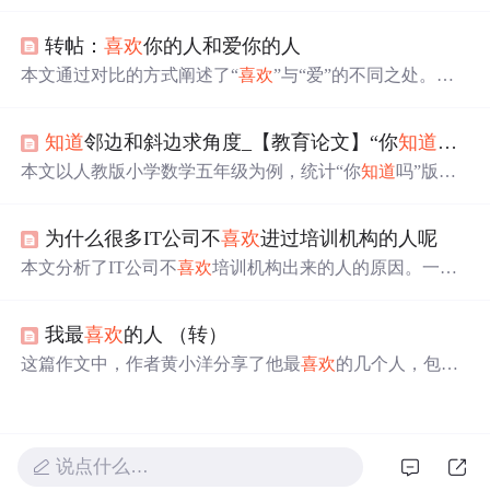
必须是行动，做了才是真爱。
喜欢
可能只是恋上某个特
点，而爱则让人牵肠挂肚，愿意为对方付出一切。
转帖：
喜欢
你的人和爱你的人
本文通过对比的方式阐述了“
喜欢
”与“爱”的不同之处。从
沟通方式、关心程度、行为表现等多个方面进行了详细的
分析，帮助读者更好地理解两者之间的差异。
知道
邻边和斜边求角度_【教育论文】“你
知道
吗？
本文以人教版小学数学五年级为例，统计“你
知道
吗”版块
内容，剖析其重要性与内在价值。指出该版块可激发学生
兴趣、拓宽视野、发展思维。教师可通过以需激思、读史
为什么很多IT公司不
喜欢
进过培训机构的人呢
明思、留白创思等方式，将其与课堂教学整合，提升学生
数学素养。
本文分析了IT公司不
喜欢
培训机构出来的人的原因。一是
部分培训机构“灌鸭式”教学，学员无项目经验、代码能力
差；二是学员缺乏成长性，难以解决疑难问题，代码不规
我最
喜欢
的人 （转）
范；三是学员期望薪资过高。同时介绍了修真院解决这些
问题的方式及现状。
这篇作文中，作者黄小洋分享了他最
喜欢
的几个人，包括
一个可爱的邻家女孩、勇敢仗义的同学豪哥、自己的父亲
以及父亲的新伴侣。通过幽默诙谐的语言，展现了他们各
自的特点以及与作者之间的有趣互动。
说点什么…