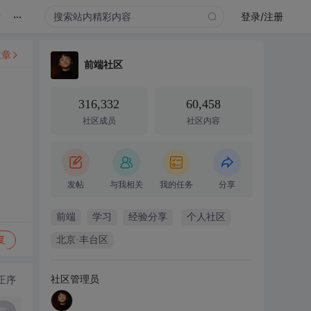
...
录
登录/注册
文章
前端社区
316,332
60,458
社区成员
社区内容
发帖
与我相关
我的任务
分享
前端
学习
经验分享
个人社区
复
北京·丰台区
社区管理员
正序