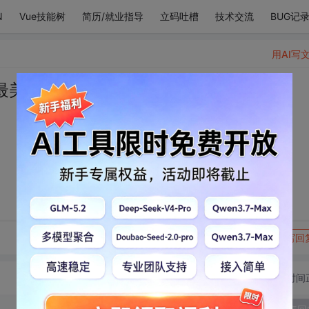
N
Vue技能树
简历/就业指导
立码吐槽
技术交流
BUG记
用AI写
最美好的生命体
转发到动态
举报
写回
切换为时间