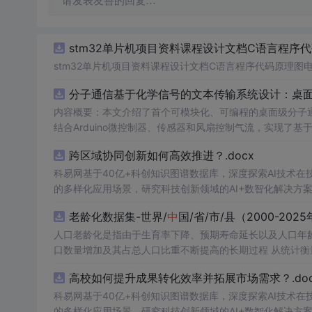
请发表友善的回复…
stm32单片机项目资料课程设计文档C语言程序
stm32单片机项目资料课程设计文档C语言程序代码原理图
分子通信基于化学信号的文本传输系统设计：桌
内容概要：本文介绍了首个可模块化、可编程的桌面级分子
结合Arduino微控制器、传感器和风扇控制气流，实现了
在非理想条件下仍可实现可靠通信，并评估了不同风扇类型
跨区域协同创新如何高效推进？.docx
本、易复现的硬件平台。; 适合人群：具备电子工程、通信系统或交叉学科背景，从事纳米技术、生物通信或新型通信系统研究的科研人员
科易网基于40亿+科创知识图谱数据库，深度探索AI技术
及研究生。; 使用场景及目标：①用于教学演示和科研实验
扰、流量调控对通信性能的影响；③推动面向管道、地下、水下或体内等
的多样化应用场景，研究科技创新领域的AI+数智化解决方
理论与实践结合，建议读者关注其实验设计细节（如调制方
老龄化数据集-世界/
中
国/省/市/县（2000-202
分子通信系统的实际挑战与优化方向。
人口老龄化是指由于生育率下降、预期寿命延长以及人口年
口数量增加及其占总人口比重不断提高的长期过程 从统计衡量标准看，国际上通常采用60岁及以上人口占比或65岁及以上人口占比衡量
人口老龄化程度。其
中
，65岁及以上人口占总人口比例达到
高校如何提升成果转化效率并拓展市场需求？.doc
发展关系的重要基础数据资源。系统整理了世界、
科易网基于40亿+科创知识图谱数据库，深度探索AI技术
中
国、省
以上人口占比、城镇职工基本养老保险、老年抚养比等，方便大家便捷调用 相关数据：老龄消费需求测算数据
的多样化应用场景，研究科技创新领域的AI+数智化解决方