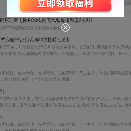
发表回
代码原理图电路PCB实例无线智能报警器的设计
电路PCB实例无线智能报警器的设计
面式实验平台实现与非线性特性分析
通信平台，能够通过化学信号传输文本消息。该系统利用酒精作为化学载
基于化学扩散与流动辅助的通信机制。研究展示了系统的非线性特性，验证
和流速对信号传播的影响，为未来宏观与微观尺度的分子通信实验提供了
在技术转移、成果转化、技术经纪、知识产权、产业创新、科技招商等垂直
中
展示分子通信的基本原理；②作为测试平台研究非线性信道建模、环境
电磁不可行场景的替代通信技术发展。; 阅读建议：此资源强调
案，推动科技创新与产业创新智能化发展。
式、协议设计、检测算法），并结合附带视频资料进行复现实验，以深入
5年）
龄结构变化等因素，导致人口总体年龄结构向高年龄阶段演变，表现为老
7%，通常认为进入老龄化社会；达到14%，进入深度老龄化；超过20%
x
超老龄化社会。老年人口比重是衡量区域人口老龄化水平最核心、最常用的指标 学术研究
中
，老龄化数据已成为研究人口结构变化与
在技术转移、成果转化、技术经纪、知识产权、产业创新、科技招商等垂直
份、地级市、区县等层面的老龄化相关指标数据，含65岁及以上人口、6
，第七次全国人口普查-乡、
案，推动科技创新与产业创新智能化发展。