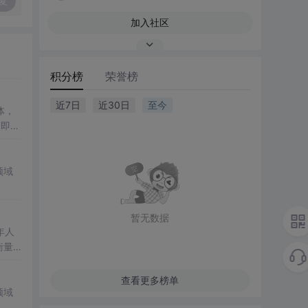
复
加入社区
积分榜
荣誉榜
近7日
近30日
至今
体，
了即使
低成
领域
干
理解
暂无数据
年人
，进入
经济
查看更多榜单
领域
5岁及