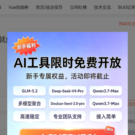
N
Vue技能树
简历/就业指导
立码吐槽
技术交流
BUG记
用AI写
就好了
转发到动态
举报
写回
切换为时间