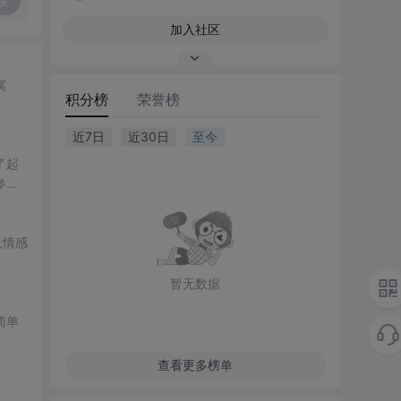
复
加入社区
寓
积分榜
荣誉榜
近7日
近30日
至今
了起
参
及情感
暂无数据
简单
查看更多榜单