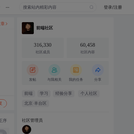
...
录
登录/注册
文章
前端社区
316,330
60,458
社区成员
社区内容
发帖
与我相关
我的任务
分享
前端
学习
经验分享
个人社区
复
北京·丰台区
社区管理员
正序