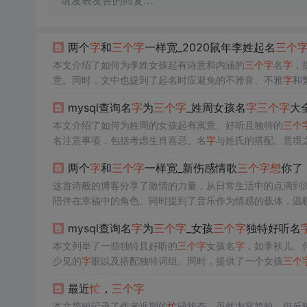
请发表友善的回复…
两个
字
和
三个
字
一样宽_2020鼠年李姓起名
三个
本文介绍了如何为李姓女孩起有诗意和内涵的
三个
字
名
字
，
意。同时，文中也提到了起名时应避免的不雅音、不雅
字
和
mysql查询名
字
为
三个
字
_姓周女孩名
字
三个
字
大
本文介绍了如何为姓周的女孩起有寓意、好听且独特的
三个
名注意事项，包括考虑生肖喜忌、名
字
与姓氏的搭配、意境
考。
两个
字
和
三个
字
一样宽_新伤感情歌
三个
字
想
你了
这首诗般的博客分享了激情的力量，从日常生活中的点滴到
陪伴在幸福中的角色。同时提到了音乐作为情感的载体，温
mysql查询名
字
为
三个
字
_女孩
三个
字
独特好听名
本文列举了一些独特且好听的
三个
字
女孩名
字
，如李袄儿、
少见的
字
眼以及搭配独特词组。同时，提供了一个女孩
三个
最近
忙
，
三个
字
本文简短记录了作者近期的
忙
碌状态，虽然内容简短，但反