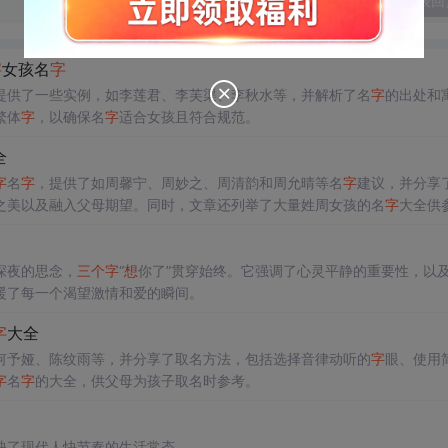
发表回
字
女孩名
字
提供了一些实例，如李莲君、李芙渠、李秋水等，并解析了名
字
的出处和
繁体
字
，以确保名
字
适合女孩且符合规范。
全
字
名
字
，提供了如周馨宁、周妙之、周清韵和周允晴等名
字
建议，并分享
之美以及融入父母期望。同时，文章还列举了大量姓周女孩的名
字
大全供
深夜的思念，
三个
字
“
想
你了”贯穿始终。它强调了心灵平静的重要性，以
暖了每一个渴望激情和爱的瞬间。
字
大全
何予娅、陈纹雨等，并分享了取名方法，包括选择音律动听的
字
眼、使用
字
名
字
的大全，供父母为孩子取名时参考。
映了现代人快节奏的生活常态。