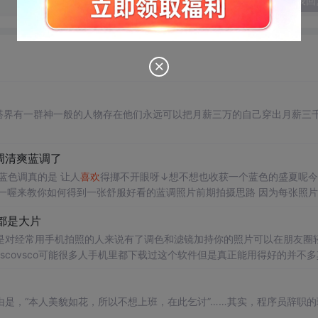
发表回
穿搭界有一群神一般的人物存在他们永远可以把月薪三万的自己穿出月薪三
调清爽蓝调了
蓝色调真的是 让人
喜欢
得挪不开眼呀↓想不想也收获一个蓝色的盛夏呢今
一喔来教你如何得到一张舒服好看的蓝调照片前期拍摄思路 因为每张照
所以更多的是给大家一个借鉴和参考。① 相机的白平衡设置个人习惯会
调都是大片
是对经常用手机拍照的人来说有了调色和滤镜加持你的照片可以在朋友圈
scovsco可能很多人手机里都下载过这个软件但是真正能用得好的并不多
的色调~下面， 旅拍菌一次性给大家甩出30 款 vsco 的网红调色教程
是，“本人美貌如花，所以不想上班，在此乞讨”……其实，程序员辞职的