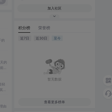
复
加入社区
积分榜
荣誉榜
近7日
近30日
至今
千的
天的
片前期
把 K
暂无数据
轻轻
其
让你
查看更多榜单
理由