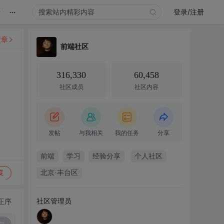
...
录
登录/注册
文章
前端社区
316,330
60,458
社区成员
社区内容
发帖
与我相关
我的任务
分享
前端
学习
经验分享
个人社区
复
北京·丰台区
社区管理员
正序