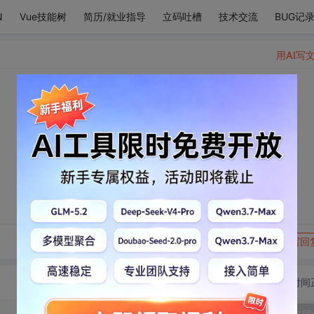
N
Vue技能树
简历/就业指导
立码吐槽
技术交流
BUG记
用AI写
转发到动态
举报
写回
切换为时间