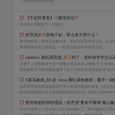
请发表友善的回复…
【不定时更新】
♡
随笔碎记
♡
美好影片需要留下一些回忆
程序员
夏天
穿格子衫，那么冬天穿什么？
最可怕的是：黑色羽绒服里边，穿的还是那件格子衫...在
既视感来这类人群就是——程序员前段时间程序员的...
opencv 相机调亮度_
夏天
到了，是时候学学怎么
在整个人快要被热气蒸干的夏日里这样凉凉爽爽 干干净净的
调色教程系列旅拍菌就邀请了以上写真的完成者摄影师 @成
拍摄的环境、场景、器材的不同，很难调出一模一样的色彩，
5菜鸟教程_30 款 vsco 网红调色教程，随手一
值设置在 4500-480...
说到美照调色跟滤镜是提升照片美感与质感的重要一步尤其
松松就脱颖而出今天旅拍菌就来好好安利一款网红滤镜APPv
实，VSCO的滤镜和调色功能真的超级强大它能调出任何你想要
那些奇葩的辞职理由！程序员“要命不要钱”最心酸
照片不输大片！少女...
前些天微博上一位在丽江乞讨的姑娘火了，因为她的乞讨理由
一般都很简单，也没有什么特别的套路。例如产品发...