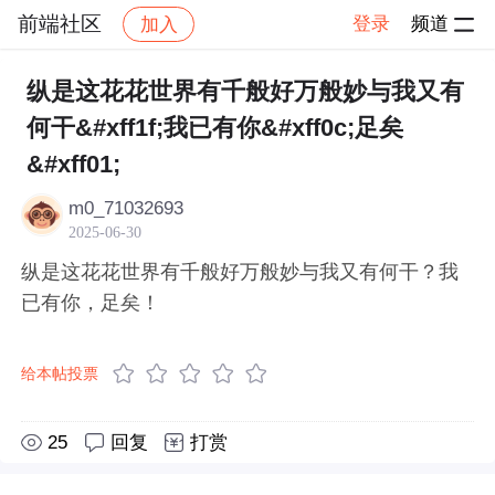
前端社区
登录
频道
加入
帖子详情
社区
前端社区
感慨
纵是这花花世界有千般好万般妙与我又有
何干&#xff1f;我已有你&#xff0c;足矣
&#xff01;
m0_71032693
2025-06-30
纵是这花花世界有千般好万般妙与我又有何干？我
已有你，足矣！
给本帖投票
25
回复
打赏