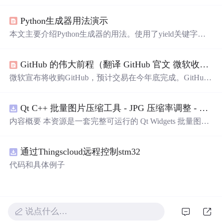
的细腻描绘，从月光到星光，从微笑到眼神，每一刻的感
动都被精心记录下来。
Python生成器用法演示
本文主要介绍Python生成器的用法。使用了yield关键字的
函数是生成器函数，它可用于迭代，每次遍历从上一次yiel
d结束处开始。创建生成器主要有两种方式：生成器表达式
GitHub 的伟大前程（翻译 GitHub 官文 微软收购GitHub）
和生成器函数，并通过代码演示了用这两种方式实现文本
逐字输出的打字效果。
微软宣布将收购GitHub，预计交易在今年底完成。GitHub
自十年前成立以来已成为重要的开发者社区，微软承诺将
继续支持其发展并保持独立运营。
Qt C++ 批量图片压缩工具 - JPG 压缩率调整 - 批量修改分辨率 - 本地图片批处理（源码）
内容概要 本资源是一套完整可运行的 Qt Widgets 批量图片
压缩桌面工具源码，基于 Qt5/C++ 从零开发，专为初学者
设计，分步实现图片批量处理全套功能。工具支持多选单
通过Thingscloud远程控制stm32
张图片、直接读取整个文件夹内所有 JPG/PNG 图像，可自
定义输出图片分辨率、调节 JPG0~100 区间压缩质量，自
代码和具体例子
带锁定宽高比防拉伸变形功能；批量处理完成后自动统计
每张图片压缩前后文件体积，计算整体压缩缩小比例，直
观展示压缩效果。 适用人群 Qt/C++ 零基础初学者，学习
QImage 图像绘图、文件目录遍历、UI 交互开发； 需要本
说点什么…
地批量处理图片的办公、设计、自媒体从业者；
想
要学习