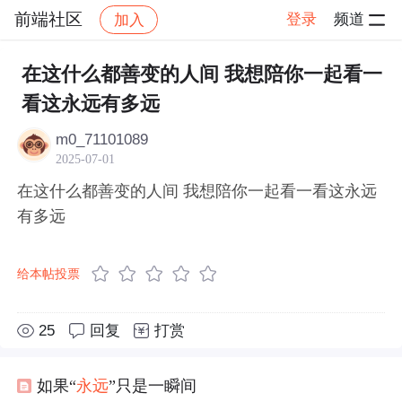
前端社区
登录
频道
加入
帖子详情
社区
前端社区
感慨
在这什么都善变的人间 我想陪你一起看一
看这永远有多远
m0_71101089
2025-07-01
在这什么都善变的人间 我想陪你一起看一看这永远
有多远
给本帖投票
25
回复
打赏
如果“
永远
”只是一瞬间