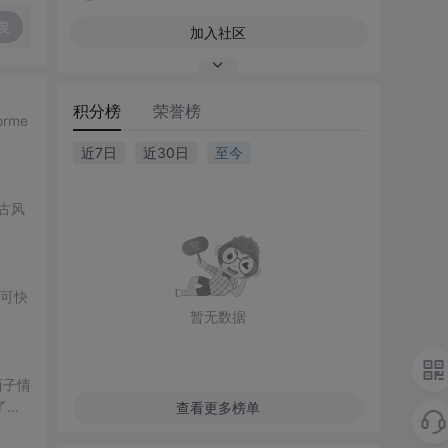
复
加入社区
积分榜
荣誉榜
rme
近7日
近30日
至今
古风
户可快
暂无数据
西子情
了以
查看更多榜单
、风采