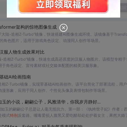
发表回
sformer架构的惊艳图像生成
造相Z-Turbo”镜像，快速搭建AI图像生成环境。该镜像基于Transfo
格的角色图片，适用于游戏角色设定、动漫同人创作等场景。
原度汉服人物生成效果对比
-造相Z-Turbo”镜像，快速生成高还原度的汉服人物图片。该模型专精于
用于角色设定、宣传素材或社交媒体配图的精美汉服形象。
基础AI绘画指南
相Z-Turbo镜像，实现零基础AI绘画创作。该平台简化了部署流程，用
动漫形象，应用于同人创作、个性化头像及表情包制作等场景。
玉的小说，翩翩公子，风雅清华，你我岁月静好...
润如玉的翩翩公子总是让人毫无抵抗力。第一部：《纨绔世子妃》作者：
处模式
特别
反套路。嘴毒爱损人腹黑又爱吃醋却处处护着女主，果然大婚
漫男主：肖奈。A大校草 本服第一游戏高手计算机系牛人。外表清俊雅致
DPM++、Euler a）对圣女气质表现影响