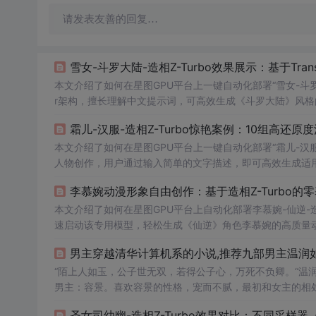
请发表友善的回复…
雪女-斗罗大陆-造相Z-Turbo效果展示：基于Tran
本文介绍了如何在星图GPU平台上一键自动化部署“雪女-斗罗大陆-
r架构，擅长理解中文提示词，可高效生成《斗罗大陆》风
霜儿-汉服-造相Z-Turbo惊艳案例：10组高还
本文介绍了如何在星图GPU平台上一键自动化部署“霜儿-汉服
人物创作，用户通过输入简单的文字描述，即可高效生成适
李慕婉动漫形象自由创作：基于造相Z-Turbo的零
本文介绍了如何在星图GPU平台上自动化部署李慕婉-仙逆-造
速启动该专用模型，轻松生成《仙逆》角色李慕婉的高质量
男主穿越清华计算机系的小说,推荐九部男主温润如
“陌上人如玉，公子世无双，若得公子心，万死不负卿。“温
男主：容景。喜欢容景的性格，宠而不腻，最初和女主的相
后就化身情话boy。第二部：《微微一笑很倾城》作者：顾
圣女司幼幽-造相Z-Turbo效果对比：不同采样器（