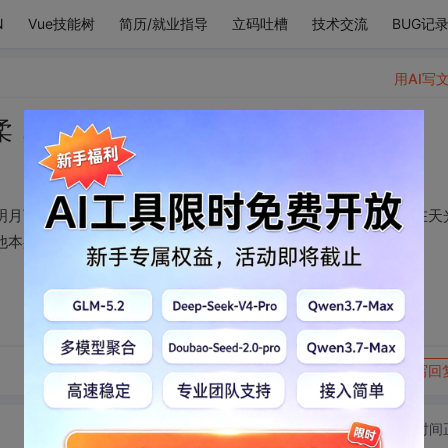
N
Vue技能树
简历/就业指导
立码吐槽
技术交流
BUG记
用AI写
柔，清冷卓
明月下的松间山泉，细细流淌却清冽异常，从来不染尘埃，但是在天
他本身就已经是我喜欢他，爱他的全部理由。
转发到动态
举报
写回
切换为时间