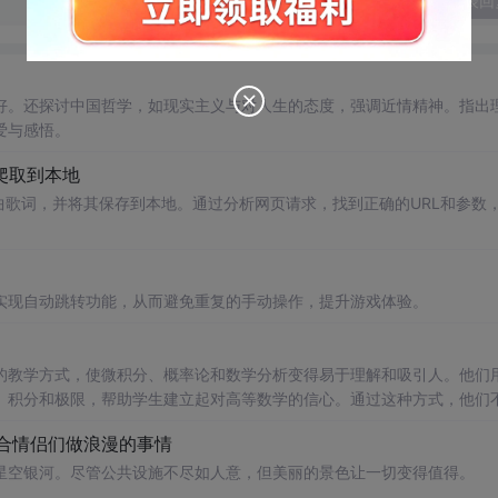
发表回
好。还探讨中国哲学，如现实主义与对人生的态度，强调近情精神。指出
爱与感悟。
爬取到本地
曲歌词，并将其保存到本地。通过分析网页请求，找到正确的URL和参数
实现自动跳转功能，从而避免重复的手动操作，提升游戏体验。
的教学方式，使微积分、概率论和数学分析变得易于理解和吸引人。他们
、积分和极限，帮助学生建立起对高等数学的信心。通过这种方式，他们
合情侣们做浪漫的事情
星空银河。尽管公共设施不尽如人意，但美丽的景色让一切变得值得。