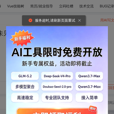
N
Vue技能树
简历/就业指导
立码吐槽
技术交流
BUG记
用AI写
服务超时,请刷新页面重试
未见过的世界。
转发到动态
举报
写回
切换为时间