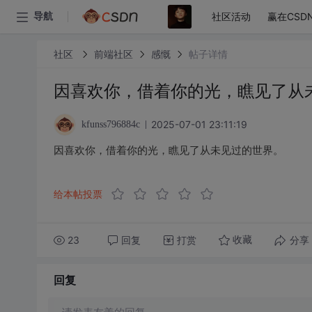
社区活动
赢在CSD
导航
社区
前端社区
感慨
帖子详情
因喜欢你，借着你的光，瞧见了从
2025-07-01 23:11:19
kfunss796884c
因喜欢你，借着你的光，瞧见了从未见过的世界。
给本帖投票
23
回复
打赏
分享
收藏
回复