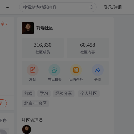
...
录
登录/注册
文章
前端社区
316,330
60,458
社区成员
社区内容
发帖
与我相关
我的任务
分享
前端
学习
经验分享
个人社区
复
北京·丰台区
社区管理员
正序