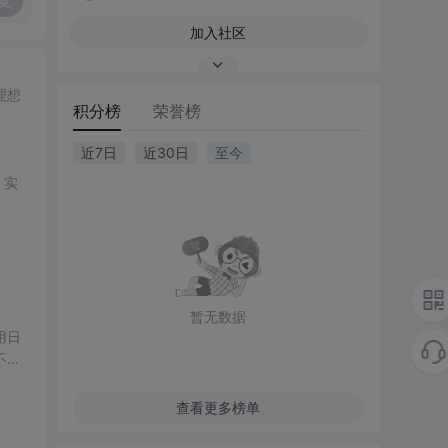
复
加入社区
理想
积分榜
荣誉榜
近7日
近30日
至今
，实
暂无数据
用日
不仅
查看更多榜单