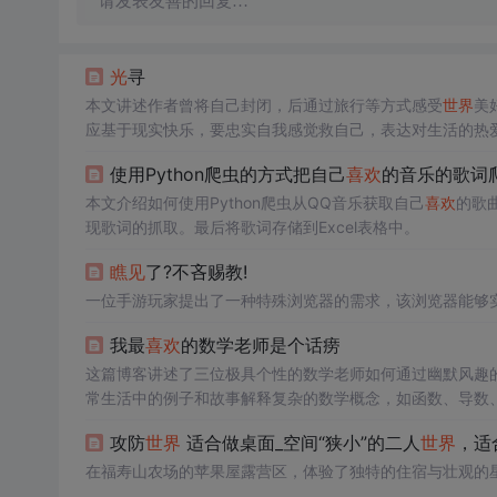
请发表友善的回复…
光
寻
本文讲述作者曾将自己封闭，后通过旅行等方式感受
世界
美
应基于现实快乐，要忠实自我感觉救自己，表达对生活的热
使用Python爬虫的方式把自己
喜欢
的音乐的歌词
本文介绍如何使用Python爬虫从QQ音乐获取自己
喜欢
的歌
现歌词的抓取。最后将歌词存储到Excel表格中。
瞧见
了?不吝赐教!
一位手游玩家提出了一种特殊浏览器的需求，该浏览器能够
我最
喜欢
的数学老师是个话痨
这篇博客讲述了三位极具个性的数学老师如何通过幽默风趣
常生活中的例子和故事解释复杂的数学概念，如函数、导数
传授了知识，也激发了学生的学习兴趣。
攻防
世界
适合做桌面_空间“狭小”的二人
世界
，适
在福寿山农场的苹果屋露营区，体验了独特的住宿与壮观的