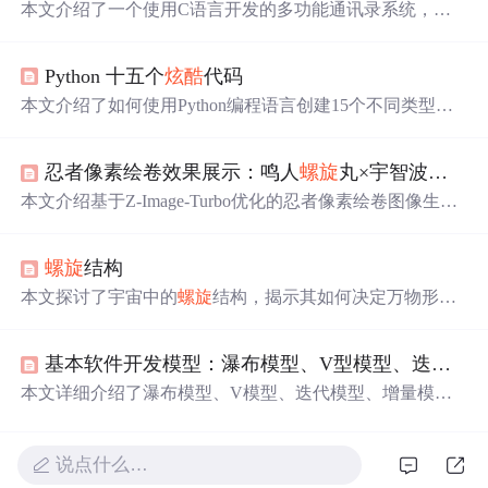
本文介绍了一个使用C语言开发的多功能通讯录系统，包
括添加、删除、查找、修改、显示、排序、保存和清空等
功能。通过结构体和动态内存管理实现数据存储，提供用
Python 十五个
炫酷
代码
户交互菜单，并具备错误处理和文件保存。项目中还涉及
了内存管理、文件操作和排序算法等技术。
本文介绍了如何使用Python编程语言创建15个不同类型的
炫酷
图形和动画效果，包括彩虹、狮子、旋转心形、
螺旋
图案、玫瑰、爱心、皮卡丘、小猪佩奇、爱心树、小黄
忍者像素绘卷效果展示：鸣人
螺旋
丸×宇智波月读高清像素绘卷作品集
人、桃花飘落、
爆炸
效果、哆啦A梦、微信表情包以及七
夕表白动画。
本文介绍基于Z-Image-Turbo优化的忍者像素绘卷图像生成
工具，核心技术包括Tongyi-MAI/Z-Image基底模型、双GP
U加速、强制像素化处理及Masashi Kishimoto风格权重注
螺旋
结构
入；支持
螺旋
丸、月读等忍者主题高清像素艺术生成，并
涵盖硬朗线条、高饱和色彩、电影感构图等视觉特性。
本文探讨了宇宙中的
螺旋
结构，揭示其如何决定万物形
态、运动轨迹及演化过程。
螺旋
结构不仅影响物质的形
态，还决定了其运动方向，从微观粒子到宏观天体，展现
基本软件开发模型：瀑布模型、V型模型、迭代模型、增量模型、
出宇宙的层次性和阶段性。
本文详细介绍了瀑布模型、V模型、迭代模型、增量模
型、原型模型、
螺旋
模型、大
爆炸
模型、敏捷模型和原型
模型，包括它们的特点、优缺点和适用场合。例如，瀑布
模型适合需求稳定、变化少的项目，而敏捷模型则适用于
说点什么…
需求多变、注重快速响应的项目。每种模型都有其独特的