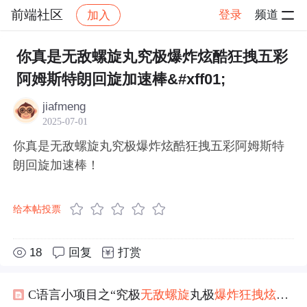
前端社区
登录
频道
加入
帖子详情
社区
前端社区
感慨
你真是无敌螺旋丸究极爆炸炫酷狂拽五彩
阿姆斯特朗回旋加速棒&#xff01;
jiafmeng
2025-07-01
你真是无敌螺旋丸究极爆炸炫酷狂拽五彩阿姆斯特
朗回旋加速棒！
给本帖投票
18
回复
打赏
C语言小项目之“究极
无敌
螺旋
丸极
爆炸
狂
拽
炫酷
五