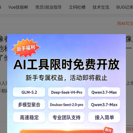
N
Vue技能树
简历/就业指导
立码吐槽
技术交流
BUG记
用AI写
像春夏秋冬的流转，像人间错落的烟火，像
他称得上世间一切美好的形容词，而这样一
了他眼底的一片波光潋滟的清澈
像人间错落的烟火，像东京初见的樱花，像爱伦披的诗歌。他称得上
不都融成了他眼底的一片波光潋滟的清澈
转发到动态
举报
写回