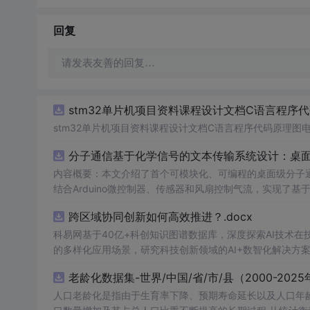
回复
请发表友善的回复…
stm32单片机项目资料课程设计文档C语言程序
stm32单片机项目资料课程设计文档C语言程序代码原理图
分子通信基于化学信号的文本传输系统设计：桌
内容概要：本文介绍了首个可模块化、可编程的桌面级分子
结合Arduino微控制器、传感器和风扇控制气流，实现了
在非理想条件下仍可实现可靠通信，并评估了不同风扇类型
跨区域协同创新如何高效推进？.docx
本、易复现的硬件平台。; 适合人群：具备电子工程、通信系统或交叉学科背景，从事纳米技术、生物通信或新型通信系统研究的科研人员
及研究生。; 使用场景及目标：①用于教学演示和科研实验中展示分子通信的基本原理；②作为测试平台研究非线性信道建模、环境干
科易网基于40亿+科创知识图谱数据库，深度探索AI技术
扰、流量调控对通信性能的影响；③推动面向管道、地下、水下或体内等
的多样化应用场景，研究科技创新领域的AI+数智化解决方
理论与实践结合，建议读者关注其实验设计细节（如调制方
老龄化数据集-世界/中国/省/市/县（2000-2025
分子通信系统的实际挑战与优化方向。
人口老龄化是指由于生育率下降、预期寿命延长以及人口年