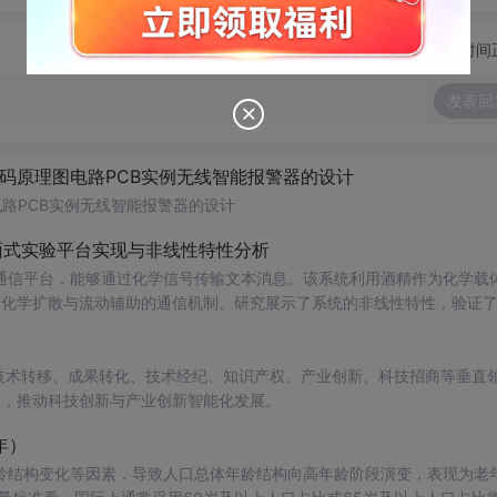
切换为时间
发表回
代码原理图电路PCB实例无线智能报警器的设计
电路PCB实例无线智能报警器的设计
面式实验平台实现与非线性特性分析
通信平台，能够通过化学信号传输文本消息。该系统利用酒精作为化学载
基于化学扩散与流动辅助的通信机制。研究展示了系统的非线性特性，验证
和流速对信号传播的影响，为未来宏观与微观尺度的分子通信实验提供了
在技术转移、成果转化、技术经纪、知识产权、产业创新、科技招商等垂直
电磁不可行场景的替代通信技术发展。; 阅读建议：此资源强调
案，推动科技创新与产业创新智能化发展。
式、协议设计、检测算法），并结合附带视频资料进行复现实验，以深入
年）
龄结构变化等因素，导致人口总体年龄结构向高年龄阶段演变，表现为老