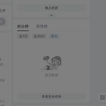
加入社区
正序
复
积分榜
荣誉榜
近7日
近30日
至今
体，
了即使
低成
暂无数据
领域
理解
查看更多榜单
年人