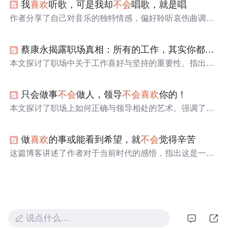
我
喜欢
听歌，可是我却
不会
唱歌，就是唱
作者分享了自己对音乐的独特情感，偏好聆听哀伤曲调，
并对特定歌手抱有特殊情怀。文中提及了对潘越云等歌手
的喜爱，以及对某些流行歌曲的态度。
蔡康永揭露职场真相：所有的工作，其实你都
不会
本文探讨了职场中关于工作喜好与坚持的重要性。指出很
多人对工作的喜爱往往源于表面，真正热爱并擅长的工作
需要时间和经验的积累。文章通过实例说明，无论是频繁
只会做事
不会
做人，领导
不会
喜欢
你的！
跳槽的年轻小伙还是对工作热情减退的朋友吴月，都反映
了职场人对工作态度的迷茫。强调工作不仅仅是
喜欢
与否
本文探讨了职场上如何正确与领导相处的艺术。强调了在
的问题，更需要投入和坚持，才能发现工作带来的价值和
领导面前适当展示自己的重要性，解释了溜须拍马并非贬
意义。
义，而是需要技巧的职场行为。通过案例分享，展示了有
做
喜欢
的事或能看到希望，就
不会
觉得辛苦
效沟通和适时赞美对于职场关系的重要性。
这篇博客讲述了作者对于当前时代的感悟，指出这是一个
物质丰富、充满选择的时代。作者通过个人经历分享了读
书和旅行给他带来的乐趣和启发，强调了利他主义的重要
性，并引用了樊登读书会创始人樊登的观点。文章还提到
了电子书与纸质书的共存以及读书对个人成长的影响，鼓
励人们坚持自己的爱好并从中成就自我。
说点什么…