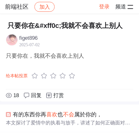
前端社区
登录
频道
加入
帖子详情
社区
前端社区
感慨
只要你在&#xff0c;我就不会喜欢上别人
figet896
2025-07-02
只要你在，我就不会喜欢上别人
给本帖投票
18
回复
打赏
有的东西你再
喜欢
也
不会
属於你的，
本文探讨了爱情中的执着与放手，讲述了如何正确面对感
情的得失，强调了珍惜与理解的重要性。