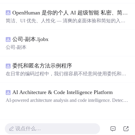
OpenHuman 是你的个人 AI 超级智能 私密、简洁、极其强大
简洁、UI 优先、人性化 — 清爽的桌面体验和简短的入门
流程让你从安装到拥有一个可用的智能体仅需几次点击
——无需先配置，无需终端。智能体有一张脸：一个桌面
公司-副本.ljobx
吉祥物，会说话、能感知周围环境、可作为真实参与者加
入你的 Google Meet 会议、跨周记住你，即使你停止输入
公司-副本
后仍在后台持续思考。
委托和匿名方法示例程序
在日常的编码过程中，我们很容易不经意间使用委托和匿
名方法。你可能没有定义过委托类型，但用到定义好的委
托类型是自然不过的。本资源是一个使用委托和匿名方法
AI Architecture & Code Intelligence Platform
的完整项目示例。
AI-powered architecture analysis and code intelligence. Detects
circular deps, layer violations, dead modules, and more.
说点什么…