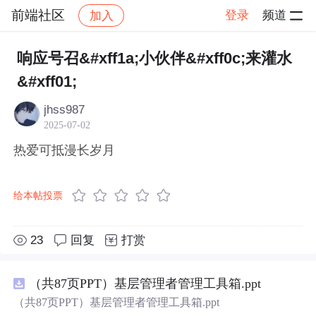
前端社区
登录
频道
加入
帖子详情
社区
前端社区
感慨
响应号召&#xff1a;小伙伴&#xff0c;来灌水
&#xff01;
jhss987
2025-07-02
热爱可抵漫长岁月
给本帖投票
23
回复
打赏
（共87页PPT）基层管理者管理工具箱.ppt
（共87页PPT）基层管理者管理工具箱.ppt