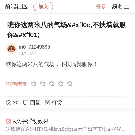
前端社区
登录
频道
加入
帖子详情
社区
前端社区
感慨
瞧你这两米八的气场&#xff0c;不扶墙就服
你&#xff01;
m0_71249895
2025-07-02
瞧你这两米八的气场，不扶墙就服你！
给本帖投票
20
回复
打赏
js文字浮动效果
这篇博客通过HTML和JavaScript展示了如何实现文字浮动