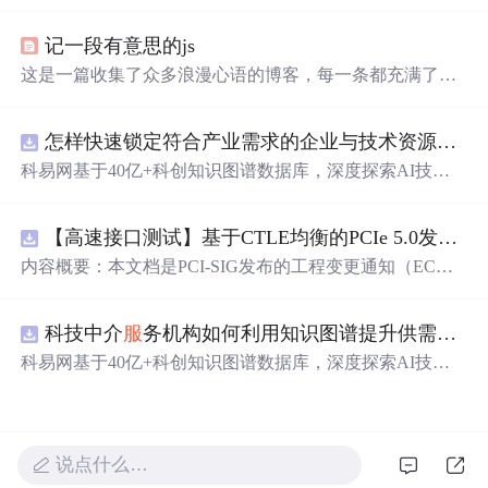
的效果。作者利用CSS设置元素的绝对定位，JavaScript则
用来随机生成文字的初始位置和透明度变化，营造出文字
记一段有意思的js
在页面上随机飘动的视觉效果。此外，文中还包含了对CS
S样式和JavaScript事件监听的运用，增加了互动性和趣味
这是一篇收集了众多浪漫心语的博客，每一条都充满了甜
性。
蜜和温情，表达了作者对某人的深深喜爱。从星辰大海到
日常生活，从诗词歌赋到甜蜜日常，字里行间透露出对你
怎样快速锁定符合产业需求的企业与技术资源？.docx
的独特情感，仿佛每个瞬间都因你而闪耀。这些话语如同
繁星，照亮了平凡的日子，让人感受到爱的力量和美好。
科易网基于40亿+科创知识图谱数据库，深度探索AI技术
在技术转移、成果转化、技术经纪、知识产权、产业创
新、科技招商等垂直领域的多样化应用场景，研究科技创
【高速接口测试】基于CTLE均衡的PCIe 5.0发射机抖动测量方法：32 GT/s速率下精确评估硅基抖动分量的技术方案
新领域的AI+数智化解决方案，推动科技创新与产业创新
智能化发展。
内容概要：本文档是PCI-SIG发布的工程变更通知（EC
N），针对PCI Express 5.0规范中32.0 GT/s速率下的发送端
（Tx）抖动测量方法进行了更新。新方法采用“抖动测量模
科技中介
服
务机构如何利用知识图谱提升供需匹配精准度？.docx
式”替代原有的S参数去嵌入法，通过在被测通道应用基于
CTLE的均衡来减少因信道损耗导致的信号退化，从而更准
科易网基于40亿+科创知识图谱数据库，深度探索AI技术
确地评估由芯片内部随机和确定性源产生的抖动。该方法
在技术转移、成果转化、技术经纪、知识产权、产业创
利用测试通道中的时钟模式和其他通道的合规模式，避免
新、科技招商等垂直领域的多样化应用场景，研究科技创
了传统去嵌入过程中高频噪声放大带来的测量不准确性。
新领域的AI+数智化解决方案，推动科技创新与产业创新
对于2.5至16.0 GT/s速率，原有测量方法保持不变。; 适合
智能化发展。
说点什么…
人群：从事高速接口设计、验证或测试的工程师，尤其是