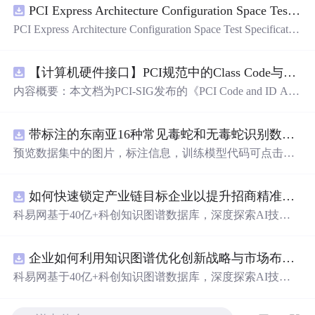
PCI Express Architecture Configuration Space Test Specification Revision 5.0, Version 1.0 (CB).pdf
PCI Express Architecture Configuration Space Test Specificatio
n Revision 5.0, Version 1.0 (CB).pdf
【计算机硬件接口】PCI规范中的Class Code与Capability ID分配：设备功能分类及扩展能力标识系统设计
内容概要：本文档为PCI-SIG发布的《PCI Code and ID Assi
gnment Specification》版本1.4，发布于2013年8月，主要定
义了PCI设备的类代码（Class Codes）、能力标识（Capabil
带标注的东南亚16种常见毒蛇和无毒蛇识别数据集， 识别率73.4%，7593张图，支持yolo
ity IDs）以
预览数据集中的图片，标注信息，训练模型代码可点击查
看我的博客链接：https://blog.csdn.net/pbymw8iwm/article/det
ails/163563763 数据集使用方法和模型训练相关技术问题可
如何快速锁定产业链目标企业以提升招商精准度？.docx
免费咨询，主页获取作者联系方式
科易网基于40亿+科创知识图谱数据库，深度探索AI技术
在技术转移、成果转化、技术经纪、知识产权、产业创
新、科技招商等垂直领域的多样化应用场景，研究科技创
企业如何利用知识图谱优化创新战略与市场布局？.docx
新领域的AI+数智化解决方案，推动科技创新与产业创新
智能化发展。
科易网基于40亿+科创知识图谱数据库，深度探索AI技术
在技术转移、成果转化、技术经纪、知识产权、产业创
新、科技招商等垂直领域的多样化应用场景，研究科技创