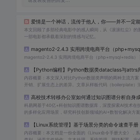
请发表友善的回复…
爱情是一个神话，流传于他人，你——并不一定
本文回顾了多部经典电影中的感人瞬间，从《滚滚红尘》的
一部电影都承载着深刻的情感与记忆。
magento2-2.4.3 实用跨境电商平台（php+mysql
magento2-2.4.3 实用跨境电商平台（php+m
【Python编程】Python数据类dataclass与attr
内容概要：本文深入对比Python数据类声明的两种主流方案，重点
开销、扩展生态上的差异。文章从样板代码（boilerplate）消除出发，
义、field()函数的默认值工厂与元数据配置、以及__post_ini
高校技术转移办公室如何通过知识图谱分析自身成果
ers类型转换器、以及auto_attribs的PEP 526注解兼容模
增强、以及marshmallow的Schema显式定义，最后
科易网基于40亿+科创知识图谱数据库，深度探索AI技术
的多样化应用场景，研究科技创新领域的AI+数智化解决方
略。 m.czqysy.com m.cxs666.com canankeyy.com bt
【Linux系统管理】基于场景分类的命令速查
内容概要：本文档是一份全面的《Linux命令手册大全》，系
类别，涵盖文件操作、文本处理、系统管理、网络配置、安