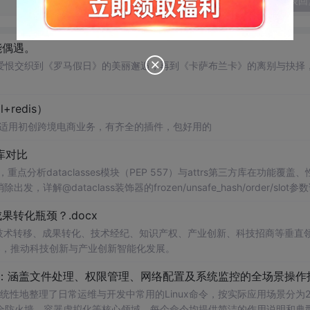
发表回
能偶遇。
爱恨交织到《罗马假日》的美丽邂逅，再到《卡萨布兰卡》的离别与抉择
+redis）
ysql+redis） 适用初创跨境电商业务，有齐全的插件，包好用的
s库对比
分析dataclasses模块（PEP 557）与attrs第三方库在功能覆盖、
详解@dataclass装饰器的frozen/unsafe_hash/order/slot参
t__的初始化后处理钩子。通过代码示例展示attrs的validators验证器、conv
转化瓶颈？.docx
式，同时介绍cattrs的序列化/反序列化适配、Pydantic的BaseModel运行
给出在配置对象、DTO传输、领域模型等场景下的数据类选型建议与版本兼容性
在技术转移、成果转化、技术经纪、知识产权、产业创新、科技招商等垂直
案，推动科技创新与产业创新智能化发展。
cxxm.com www.csd4zlyh.com
手册：涵盖文件处理、权限管理、网络配置及系统监控的全场景操作
统性地整理了日常运维与开发中常用的Linux命令，按实际应用场景分为2
全防火墙、容器虚拟化等核心领域。每个命令均提供简洁的作用说明和典