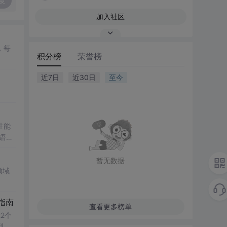
复
加入社区
，每
积分榜
荣誉榜
近7日
近30日
至今
性能
数语
ert
时校验
暂无数据
策
领域
指南
查看更多榜单
2个
型用