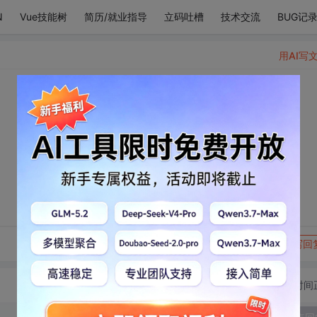
N
Vue技能树
简历/就业指导
立码吐槽
技术交流
BUG记
用AI写
转发到动态
举报
写回
切换为时间