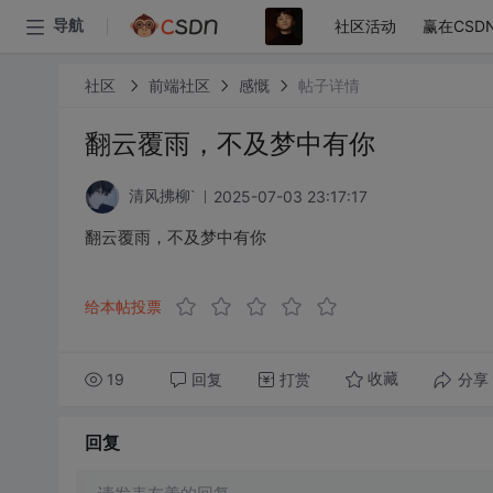
社区活动
赢在CSD
导航
社区
前端社区
感慨
帖子详情
翻云覆雨，不及梦中有你
2025-07-03 23:17:17
清风拂柳`
翻云覆雨，不及梦中有你
给本帖投票
19
回复
打赏
分享
收藏
回复