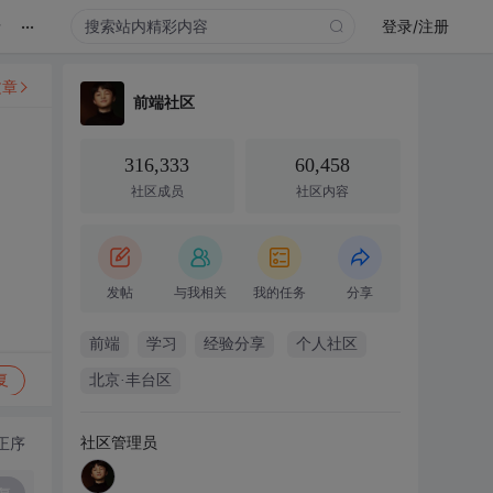
...
录
登录/注册
文章
前端社区
316,333
60,458
社区成员
社区内容
发帖
与我相关
我的任务
分享
前端
学习
经验分享
个人社区
复
北京·丰台区
社区管理员
正序