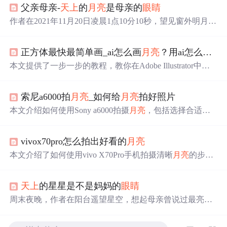
父亲母亲-
天上
的
月亮
是母亲的
眼睛
作者在2021年11月20日凌晨1点10分10秒，望见窗外明月，
回忆起母亲曾说
月亮
是她的
眼睛
，永远照亮孩子前行的道
路。此刻，作者思念已故的母亲，并为她祈祷。
正方体最快最简单画_ai怎么画
月亮
？用ai怎么画最简单的
本文提供了一步一步的教程，教你在Adobe Illustrator中如
何绘制月牙形
月亮
。首先创建文档和参考线，然后用椭圆
工具制作
月亮
主体，通过复制和路径结合形
成
新月形状。
索尼a6000拍
月亮
_如何给
月亮
拍好照片
接着添加
眼睛
、鼻子和嘴唇等特征，最后为
月亮
上色并添
加阴影效果，创造出
一个
可爱的沉睡月牙形
月亮
形象。
本文介绍如何使用Sony a6000拍摄
月亮
，包括选择合适的
镜头、使用三脚架、设置光圈、快门速度和ISO，以及如
何平衡曝光，以捕捉
月亮
的细节。同时，文章还提供了使
vivox70pro怎么拍出好看的
月亮
用智能手机和双筒望远镜的技巧，以及如何在Photoshop中
结合两次曝光的照片。
本文介绍了如何使用vivo X70Pro手机拍摄清晰
月亮
的步
骤：进入拍照界面的【更多】选项，选择【超级
月亮
】模
式，然后将变焦倍数放大到10X以上，对准
月亮
进行拍
天上
的星星是不是妈妈的
眼睛
摄。通过这种方法，即使非专业摄影爱好者也能轻松拍出
令人满意的
月亮
照片。
周末夜晚，作者在阳台遥望星空，想起母亲曾说过最亮的
星星是她的化身，照亮他的人生道路。这是一篇充满温情
和回忆的情感表达。