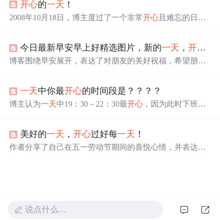
开心
的
一天
！
2008年10月18日，博主度过了一个非常
开心
且难忘的日
子。这
一天
虽然不是她的生日，但她老公陪伴她一整天，
两人在逍遥津公园聊天、散步，并一起享用晚餐，度过了
今日最新早安早上好精选图片，新的
一天
，
开心
快
美好的时光。
博客围绕早安展开，表达了对朋友的美好祝福，希望朋友
笑容灿烂、心情如彩虹、人生花开满枝，每天都充满欢乐
和喜悦，工作顺利、生活如意，在新的
一天
里
开心
快乐、
一天
中你最
开心
的时间段是？？？？
幸福安康。
博主认为
一天
中19：30－22：30最
开心
，因为此时下班
了，可自由安排时间，能看电视、玩游戏、看书等。
美好的
一天
，
开心
过好每
一天
！
作者分享了自己在五一劳动节期间的喜悦心情，并表达了
珍惜每
一天
、保持好心态的生活态度。
说点什么…