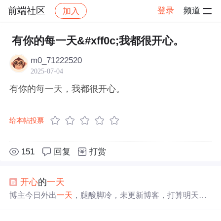
前端社区
登录
频道
加入
帖子详情
社区
前端社区
感慨
有你的每一天&#xff0c;我都很开心。
m0_71222520
2025-07-04
有你的每一天，我都很开心。
给本帖投票
151
回复
打赏
开心
的
一天
博主今日外出
一天
，腿酸脚冷，未更新博客，打算明天继
续。当天心情十分
开心
，是半年来最
开心
的
一天
，还提及
有个体谅关心自己的好妈妈，感觉很幸福。