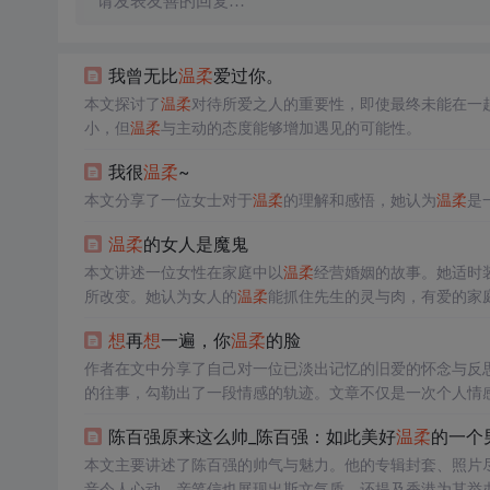
请发表友善的回复…
我曾无比
温柔
爱过你。
本文探讨了
温柔
对待所爱之人的重要性，即使最终未能在一
小，但
温柔
与主动的态度能够增加遇见的可能性。
我很
温柔
~
本文分享了一位女士对于
温柔
的理解和感悟，她认为
温柔
是
温柔
的女人是魔鬼
本文讲述一位女性在家庭中以
温柔
经营婚姻的故事。她适时
所改变。她认为女人的
温柔
能抓住先生的灵与肉，有爱的家
想
再
想
一遍，你
温柔
的脸
作者在文中分享了自己对一位已淡出记忆的旧爱的怀念与反
的往事，勾勒出了一段情感的轨迹。文章不仅是一次个人情
陈百强原来这么帅_陈百强：如此美好
温柔
的一个
本文主要讲述了陈百强的帅气与魅力。他的专辑封套、照片
音令人心动，亲笔信也展现出斯文气质。还提及香港为其举