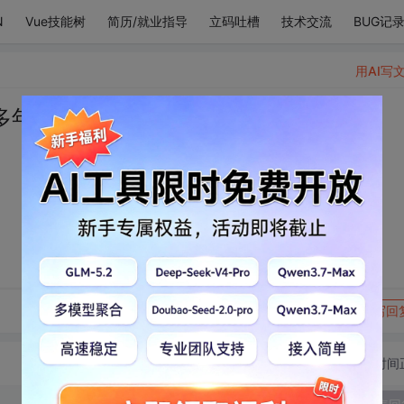
N
Vue技能树
简历/就业指导
立码吐槽
技术交流
BUG记
用AI写
多年的温柔都给你。
转发到动态
举报
写回
切换为时间