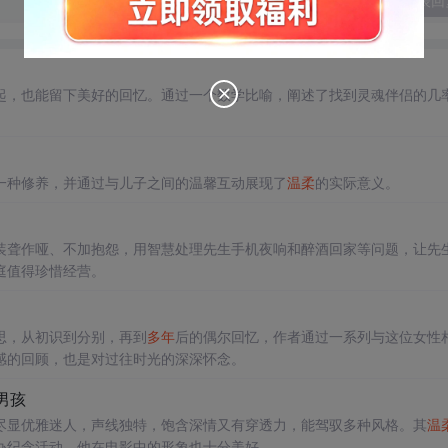
发表回
起，也能留下美好的回忆。通过一个数学比喻，阐述了找到灵魂伴侣的几
一种修养，并通过与儿子之间的温馨互动展现了
温柔
的实际意义。
装聋作哑、不加抱怨，用智慧处理先生手机夜响和醉酒回家等问题，让先
庭值得珍惜经营。
思，从初识到分别，再到
多年
后的偶尔回忆，作者通过一系列与这位女性
感的回顾，也是对过往时光的深深怀念。
男孩
尽显优雅迷人，声线独特，饱含深情又有穿透力，能驾驭多种风格。其
温
办纪念活动，他在电影中的形象也十分美好。