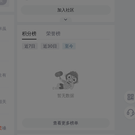
复
加入社区
率虽
积分榜
荣誉榜
近7日
近30日
至今
生有
暂无数据
相关
查看更多榜单
柔
嗓