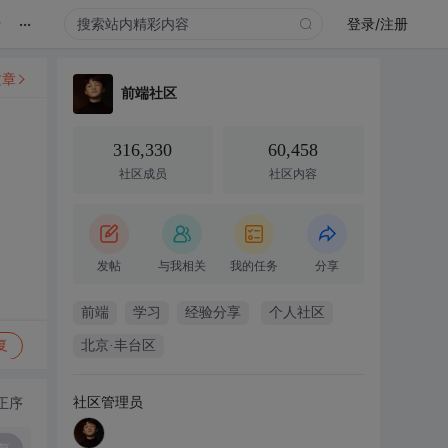
...
录
登录/注册
文章
前端社区
316,330
60,458
社区成员
社区内容
发帖
与我相关
我的任务
分享
前端
学习
经验分享
个人社区
复
北京·丰台区
社区管理员
正序