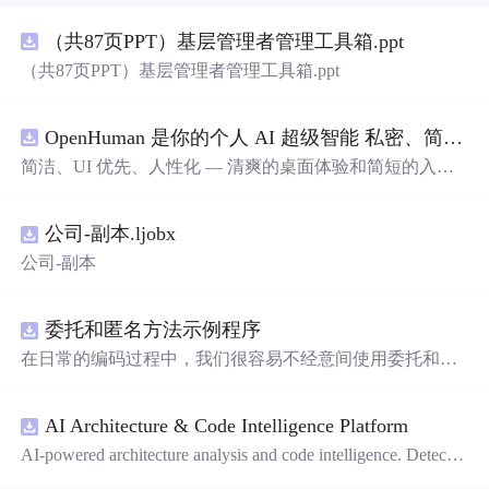
（共87页PPT）基层管理者管理工具箱.ppt
（共87页PPT）基层管理者管理工具箱.ppt
OpenHuman 是你的个人 AI 超级智能 私密、简洁、极其强大
简洁、UI 优先、人性化 — 清爽的桌面体验和简短的入门
流程让你从安装到拥有一个可用的智能体仅需几次点击
——无需先配置，无需终端。智能体有一张脸：一个桌面
公司-副本.ljobx
吉祥物，会说话、能感知周围环境、可作为真实参与者加
入你的 Google Meet 会议、跨周记住你，即使你停止输入
公司-副本
后仍在后台持续思考。
委托和匿名方法示例程序
在日常的编码过程中，我们很容易不经意间使用委托和匿
名方法。你可能没有定义过委托类型，但用到定义好的委
托类型是自然不过的。本资源是一个使用委托和匿名方法
AI Architecture & Code Intelligence Platform
的完整项目示例。
AI-powered architecture analysis and code intelligence. Detects
circular deps, layer violations, dead modules, and more.