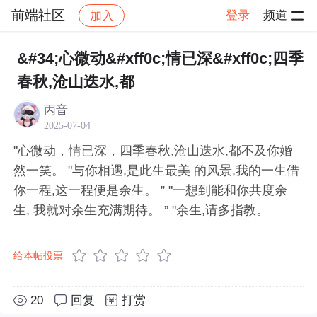
前端社区
登录
频道
加入
帖子详情
社区
前端社区
感慨
&#34;心微动&#xff0c;情已深&#xff0c;四季
春秋,沧山迭水,都
丙音
2025-07-04
"心微动，情已深，四季春秋,沧山迭水,都不及你婚
然一笑。 "与你相遇,是此生最美 的风景,我的一生借
你一程,这一程便是余生。 ” "一想到能和你共度余
生, 我就对余生充满期待。 ” "余生,请多指教。
给本帖投票
20
回复
打赏