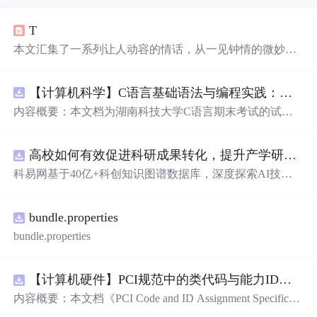
T
本文汇集了一系列让人动容的情话，从一见钟情的微妙到
日久生情的沉淀，每一句话都承载着深深的情感。这里有
对爱情细腻的描绘，也有对爱人深情的告白，每一段文字
【计算机科学】C语言基础语法与编程实践：湖南科技大学期末考试核心知识点解析
都能触动人心。
内容概要：本文档为湖南科技大学C语言期末考试的试题
库，主要包含多套选择题，涵盖C语言的基础知识点，如
基本数据类型、运算符与表达式、控制结构（if、switch、
高校如何有效促进科研成果转化，提升产学研合作效率？.docx
循环）、数组、字符串处理、函数定义与调用、指针初步
等内容。题目形式为单项选择题，每道题后附有正确答
科易网基于40亿+科创知识图谱数据库，深度探索AI技术
案，旨在帮助学生巩固C语言语法和程序逻辑理解，提升
在技术转移、成果转化、技术经纪、知识产权、产业创
编程实践能力。; 适合人群：适用于高等院校计算机相关专
新、科技招商等垂直领域的多样化应用场景，研究科技创
业学习C语言课程的学生，特别是准备期末考试或需要强
bundle.properties
新领域的AI+数智化解决方案，推动科技创新与产业创新
化基础知识的初学者。; 使用场景及目标：①用于考前复
智能化发展。
bundle.properties
习，检验对C语言核心概念的掌握程度；②辅助教师出题
或课堂教学练习；③通过反复练习提高编程思维与代码逻
辑分析能力。; 阅读建议：建议结合教材和上机实践进行练
【计算机硬件】PCI规范中的类代码与能力ID分配：设备功能分类及扩展能力标识系统设计
习，重点关注易错题和涉及复杂逻辑控制的题目，理解每
内容概要：本文档《PCI Code and ID Assignment Specificati
道题背后的程序执行流程，以达到真正掌握语言特性的目
on Revision 1.10》由PCI-SIG发布，定义了PCI设备的类代