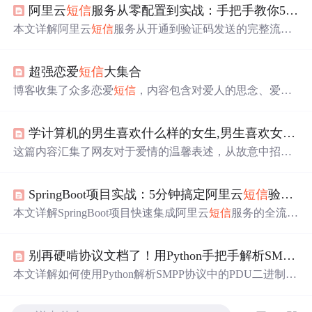
阿里云
短信
服务从零配置到实战：手把手教你5分钟搞定验证码发送
本文详解阿里云
短信
服务从开通到验证码发送的完整流
程，涵盖签名与模板审核、AccessKey安全配置、Spring Bo
ot工程化集成、频率/总量/复用三大防刷机制，以及高并发
超强恋爱
短信
大集合
下的异步发送、批量优化与敏感词规避等生产级实践要
点。
博客收集了众多恋爱
短信
，内容包含对爱人的思念、爱意
表达、美好期许等，如表达愿陪对方慢慢老去、希望与对
方相伴一生等，展现了恋爱中的甜蜜与深情。
学计算机的男生喜欢什么样的女生,男生喜欢女生的九种表现 男生对女生说的甜蜜情话...
这篇内容汇集了网友对于爱情的温馨表述，从故意中招的
恶作剧到默默等待的
短信
，展现了人们在喜欢的人面前表
现出的不同面貌。无论是希望对方开心，还是在争吵后仍
SpringBoot项目实战：5分钟搞定阿里云
短信
验证码（附签名模板避坑心得）
想相见，这些情感细节都透露出深深的喜爱。文章还提及
了对喜欢的人的直觉，以及在众人面前与独自一人时的双
本文详解SpringBoot项目快速集成阿里云
短信
服务的全流
重性格。这是一段关于爱情的细腻描绘，触动人心。
程，涵盖RAM权限配置、签名与模板审核避坑要点、轻量
级SDK封装、连接池优化、限流与验证码存储方案，并强
别再硬啃协议文档了！用Python手把手解析SMPP
短
调生产环境的安全防护措施如IP白名单、图形校验及费用
预警机制。
本文详解如何使用Python解析SMPP协议中的PDU二进制数
据，涵盖Header与submit_sm字段级拆解、UDH长
短信
分片
重组、大端字节序处理、GSM-7/UCS-2编码适配及常见坑