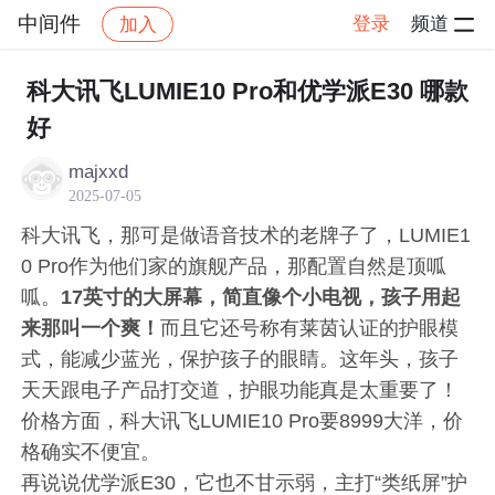
中间件
登录
频道
加入
帖子详情
社区
中间件
科大讯飞LUMIE10 Pro和优学派E30 哪款
好
majxxd
2025-07-05
科大讯飞，那可是做语音技术的老牌子了，LUMIE1
0 Pro作为他们家的旗舰产品，那配置自然是顶呱
呱。
17英寸的大屏幕，简直像个小电视，孩子用起
来那叫一个爽！
而且它还号称有莱茵认证的护眼模
式，能减少蓝光，保护孩子的眼睛。这年头，孩子
天天跟电子产品打交道，护眼功能真是太重要了！
价格方面，科大讯飞LUMIE10 Pro要8999大洋，价
格确实不便宜。
再说说优学派E30，它也不甘示弱，主打“类纸屏”护