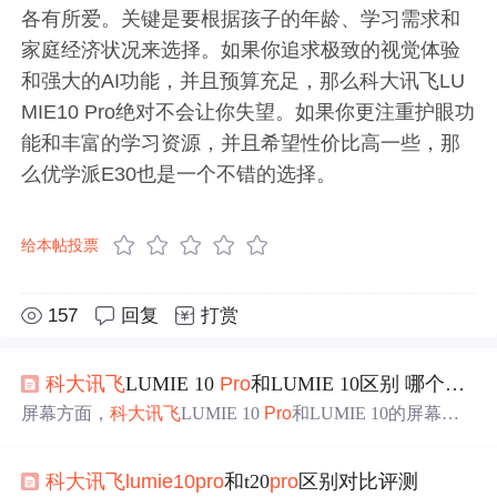
各有所爱。关键是要根据孩子的年龄、学习需求和
家庭经济状况来选择。如果你追求极致的视觉体验
和强大的AI功能，并且预算充足，那么科大讯飞LU
MIE10 Pro绝对不会让你失望。如果你更注重护眼功
能和丰富的学习资源，并且希望性价比高一些，那
么优学派E30也是一个不错的选择。
给本帖投票
157
回复
打赏
科大讯飞
LUMIE 10
Pro
和LUMIE 10区别 哪个更值得买
屏幕方面，
科大讯飞
LUMIE 10
Pro
和LUMIE 10的屏幕都
是一款类自然护眼屏，支持ai护眼提醒功能，包括距离过
近提醒、环境光线提醒、用眼超时提醒等，可自动调节屏
科大讯飞
lumie10
pro
和t20
pro
区别对比评测
幕亮度和色温。
科大讯飞
LUMIE 10屏幕为16英寸，分辨率