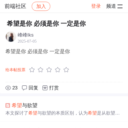
前端社区
登录
频道
加入
帖子详情
社区
前端社区
感慨
希望是你 必须是你 一定是你
峰峰lks
2025-07-05
希望是你 必须是你 一定是你
给本帖投票
23
回复
打赏
希望
与欲望
本文探讨了
希望
与欲望的本质区别，认为
希望
是从欲望层
超脱出来的，更侧重于社会化的愿望和精神层面的追求，
而欲望更接近人的本能。文章强调了在满足
一定
生活需要