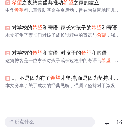
希望
之夜慈善盛典推动
希望
之家的建立
的基础上，人们应该更多地朝着
希望
的方向前进。
中华
希望
树儿童救助基金在京启动，旨在为贫困地区儿童
提供营养、早教、医疗救助。基金计划建立“
希望
之家”，
每年义诊千人，提供大病救助，免费发放健康、教育资料
对学校的
希望
和寄语_家长对孩子的
希望
和寄语
和营养品。王晓棠、刘烨等嘉宾通过义卖支持基金。
本文汇集了家长们对孩子成长过程中的寄语与
希望
，强调
勤奋学习、乐观向上的重要性，并表达了对孩子健康快乐
成长的美好愿望。
对学校的
希望
和寄语_对孩子的
希望
和寄语
这篇博客是一位家长对孩子成长过程中的寄语与
希望
，包
括了对孩子的性格塑造、学业进步及未来发展的期待。
1、不是因为有了
希望
才坚持,而是因为坚持才有了
本文分享了关于成功的经典见解，强调了坚持对于激发
希
望
、争取机会、掌握技能和承担责任的重要性。通过四条
核心原则，鼓励读者在面对挑战时保持毅力，相信成长的
过程将带来真正的转变。
说点什么…